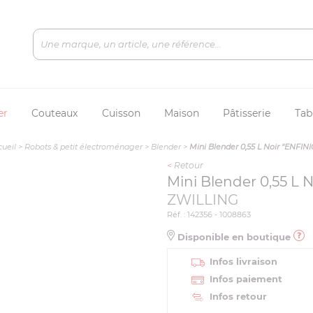
er
Couteaux
Cuisson
Maison
Pâtisserie
Tab
cueil
>
Robots & petit électroménager
>
Blender
>
Mini Blender 0,55 L Noir "ENFIN
<
Retour
Mini Blender 0,55 L 
ZWILLING
Réf. : 142356 - 1008863
Disponible en boutique
Infos livraison
Infos paiement
Infos retour