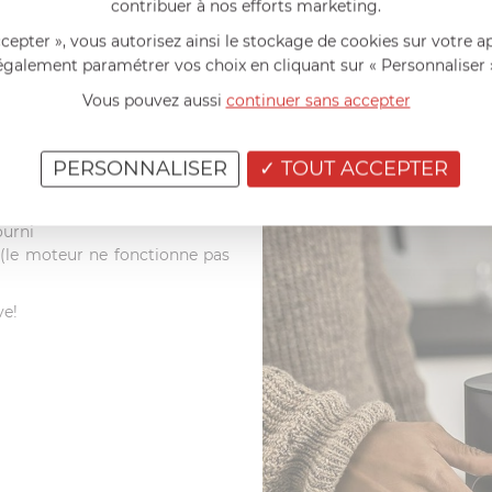
contribuer à nos efforts marketing.
ccepter », vous autorisez ainsi le stockage de cookies sur votre a
pour mélanger sans perte de
également paramétrer vos choix en cliquant sur « Personnaliser 
 inoxydable formule spéciale
Vous pouvez aussi
continuer sans accepter
ge parfait
thie
an sans BPA (Bisphénol A) et
PERSONNALISER
TOUT ACCEPTER
ecommandé/ ou fonction auto-
ourni
 (le moteur ne fonctionne pas
ve!