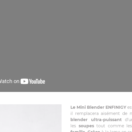
Le Mini Blender ENFINIGY
es
il remplacera aisément de 
blender ultra-puissant
d'
les
soupes
tout comme le