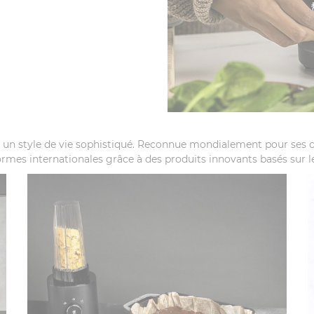
n style de vie sophistiqué. Reconnue mondialement pour ses cou
rmes internationales grâce à des produits innovants basés sur le