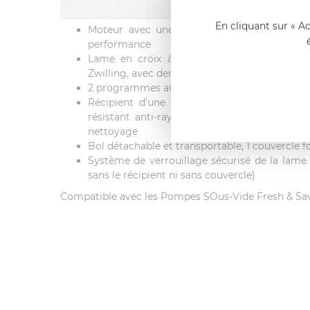
En cliquant sur « A
Moteur avec une puissance de 600 watts 
performance
Lame en croix à angles multiples en acier
Zwilling, avec dentelure Piranha pour un mixa
2 programmes automatiques : Pulse et Smoo
Récipient d’une capacité de 550ml en Trit
résistant anti-rayure - lavage à la main r
nettoyage
Bol détachable et transportable, 1 couvercle f
Système de verrouillage sécurisé de la lame
sans le récipient ni sans couvercle)
Compatible avec les Pompes SOus-Vide Fresh & Sa