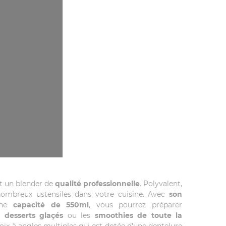
t un blender de
qualité professionnelle
. Polyvalent,
nombreux ustensiles dans votre cuisine. Avec
son
une
capacité de 550ml
, vous pourrez préparer
s
desserts glaçés
ou les
smoothies de toute la