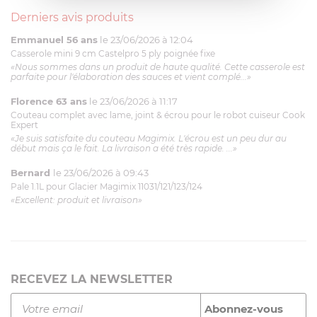
Derniers avis produits
Emmanuel 56 ans
le 23/06/2026 à 12:04
Casserole mini 9 cm Castelpro 5 ply poignée fixe
«Nous sommes dans un produit de haute qualité. Cette casserole est
parfaite pour l'élaboration des sauces et vient complé...»
Florence 63 ans
le 23/06/2026 à 11:17
Couteau complet avec lame, joint & écrou pour le robot cuiseur Cook
Expert
«Je suis satisfaite du couteau Magimix. L'écrou est un peu dur au
début mais ça le fait. La livraison a été très rapide. ...»
Bernard
le 23/06/2026 à 09:43
Pale 1.1L pour Glacier Magimix 11031/121/123/124
«Excellent: produit et livraison»
RECEVEZ LA NEWSLETTER