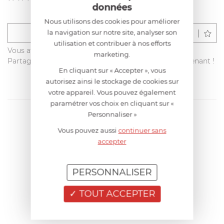
données
Nous utilisons des cookies pour améliorer
la navigation sur notre site, analyser son
Déposer un avis
utilisation et contribuer à nos efforts
Vous avez acheté ce produit sur francisbatt.com ?
marketing.
Partagez votre avis avec les autres clients dès maintenant !
En cliquant sur « Accepter », vous
autorisez ainsi le stockage de cookies sur
votre appareil. Vous pouvez également
paramétrer vos choix en cliquant sur «
Personnaliser »
Vous pouvez aussi
continuer sans
accepter
PERSONNALISER
TOUT ACCEPTER