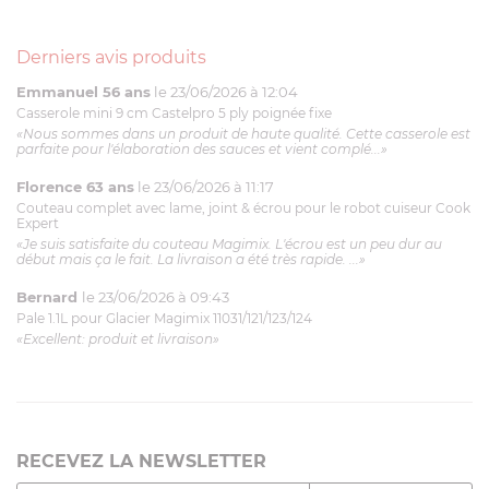
Derniers avis produits
Emmanuel 56 ans
le 23/06/2026 à 12:04
Casserole mini 9 cm Castelpro 5 ply poignée fixe
«Nous sommes dans un produit de haute qualité. Cette casserole est
parfaite pour l'élaboration des sauces et vient complé...»
Florence 63 ans
le 23/06/2026 à 11:17
Couteau complet avec lame, joint & écrou pour le robot cuiseur Cook
Expert
«Je suis satisfaite du couteau Magimix. L'écrou est un peu dur au
début mais ça le fait. La livraison a été très rapide. ...»
Bernard
le 23/06/2026 à 09:43
Pale 1.1L pour Glacier Magimix 11031/121/123/124
«Excellent: produit et livraison»
RECEVEZ LA NEWSLETTER