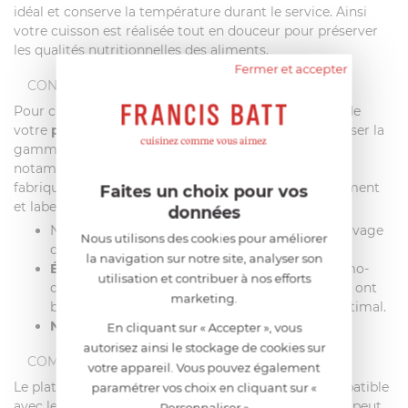
idéal et conserve la température durant le service. Ainsi
votre cuisson est réalisée tout en douceur pour préserver
les qualités nutritionnelles des aliments.
Fermer et accepter
CONSEILS D'ENTRETIEN
Pour conserver l'aspect neuf de la
finition brillante
de
votre
plat à four Cristel
, nous vous conseillons d'utiliser la
gamme de produits d'entretien spécial inox Renox,
notamment le
nettoyant inox Renox
. Ces produits
fabriqués en France sont respectueux de l'environnement
Faites un choix pour vos
et labellisés par des organismes indépendants.
données
Ne pas utiliser d’éponge trop abrasive lors du lavage
Nous utilisons des cookies pour améliorer
de votre plat à four Cristel.
la navigation sur notre site, analyser son
Évitez les surchauffes
: grâce à leur fond thermo-
utilisation et contribuer à nos efforts
diffuseur haute performance, les articles Cristel ont
marketing.
besoin de peu d’énergie pour un rendement optimal.
Ne jamais utiliser d’eau de Javel
.
En cliquant sur « Accepter », vous
autorisez ainsi le stockage de cookies sur
COMPATIBILITÉ
votre appareil. Vous pouvez également
Le plat à four en inox Multiply Cristel PFR10 est compatible
paramétrer vos choix en cliquant sur «
avec le
four électrique
et les
plaques à induction
. Il peut
Personnaliser »