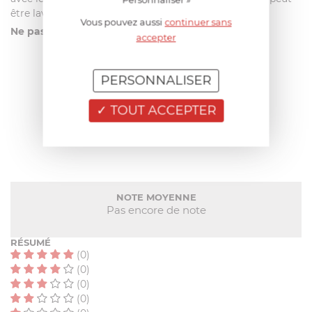
être lavé au
lave-vaisselle
.
Vous pouvez aussi
continuer sans
Ne pas utiliser ce plat au four micro-ondes.
accepter
PERSONNALISER
AIDE AU CHOIX
TOUT ACCEPTER
AVIS CLIENT
NOTE MOYENNE
Pas encore de note
RÉSUMÉ
(0)
(0)
(0)
(0)