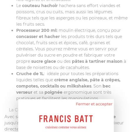
Le
couteau hachoir
hachera sans effort viandes et
poissons, crus ou cuits, mais aussi les légumes
fibreux tels que les asperges ou les poireaux, et même
les fruits secs.
Processeur 200 ml:
moulin électrique, conçu pour
concasser et hacher
les produits très durs tels que
chocolat, fruits secs et épices, café, graines et
céréales. Vous pourrez même vous en servir pour
pulvériser du sucre en poudre et fabriquer votre
propre
sucre glace
ou des
pâtes à tartiner maison
à
base de noisettes ou de cacahuètes.
Cruche de 1L
: idéale pour toutes les préparations
liquides telles que
crème anglaise, pâte à crêpes,
compotes, cocktails ou milkshakes
. Son
bec
verseur
et sa
poignée
ergonomique sont très
pratiques et facilitent les manipulations.
Fermer et accepter
La CREME du mixeur plongeant
Avec sa
double isolation et une étanchéité garantie
jusqu'au milieu de la coque, vous pouvez utiliser le mixeur
directement dans tous les types de récipients.
Très