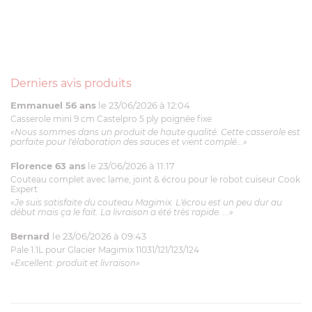
Derniers avis produits
Emmanuel 56 ans
le 23/06/2026 à 12:04
Casserole mini 9 cm Castelpro 5 ply poignée fixe
«Nous sommes dans un produit de haute qualité. Cette casserole est
parfaite pour l'élaboration des sauces et vient complé...»
Florence 63 ans
le 23/06/2026 à 11:17
Couteau complet avec lame, joint & écrou pour le robot cuiseur Cook
Expert
«Je suis satisfaite du couteau Magimix. L'écrou est un peu dur au
début mais ça le fait. La livraison a été très rapide. ...»
Bernard
le 23/06/2026 à 09:43
Pale 1.1L pour Glacier Magimix 11031/121/123/124
«Excellent: produit et livraison»