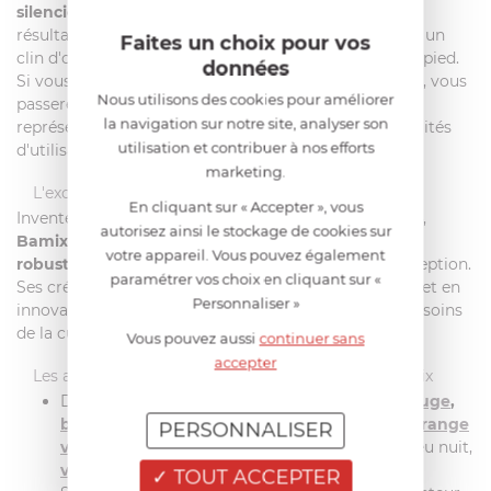
silencieux
, il permet de cuisiner sans stress, avec un
résultat toujours parfait. Il s’entretient et se range en un
Faites un choix pour vos
clin d'oeil avec son cordon spirale et son support sur pied.
données
Si vous connaissiez déjà les
batteurs mixeurs Bamix
, vous
Nous utilisons des cookies pour améliorer
passerez à la vitesse supérieure avec ce modèle qui
la navigation sur notre site, analyser son
représente la quintessence de la marque. Vos possibilités
utilisation et contribuer à nos efforts
d'utilisation seront décuplées.
marketing.
L'excellence suisse dans votre cuisine
En cliquant sur « Accepter », vous
Inventeur du concept de
mixeur plongeant
dès 1954,
autorisez ainsi le stockage de cookies sur
Bamix of Switzerland
incarne plus que jamais
la
votre appareil. Vous pouvez également
robustesse et la qualité
à travers des produits d'exception.
paramétrer vos choix en cliquant sur «
Ses créations ont traversé les époques en s'adaptant et en
Personnaliser »
innovant en permanence pour répondre à tous les besoins
de la cuisine d'aujourd'hui.
Vous pouvez aussi
continuer sans
accepter
Les atouts du mixeur plongeant SwissLine de Bamix
Disponible en 4 coloris :
argent
,
blanc
,
noir
,
rouge
,
bleu lagon
,
crème
,
jaune
,
menthe
,
orange
,
orange
PERSONNALISER
vif
,
turquoise
,
blanc intégral
,
rose poudré
, bleu nuit,
vert anis
.
TOUT ACCEPTER