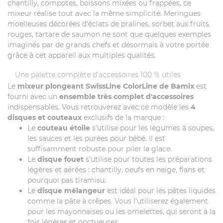
chantilly, compotes, boissons mixées ou frappées, ce
mixeur réalise tout avec la même simplicité. Meringues
moelleuses décorées d'éclats de pralines, sorbet aux fruits
rouges, tartare de saumon ne sont que quelques exemples
imaginés par de grands chefs et désormais à votre portée
grâce à cet appareil aux multiples qualités.
Une palette complète d'accessoires 100 % utiles
Le
mixeur plongeant SwissLine ColorLine de Bamix
est
fourni avec un
ensemble très complet d'accessoires
indispensables. Vous retrouverez avec ce modèle les
4
disques et couteaux
exclusifs de la marque :
Le
couteau étoile
s'utilise pour les légumes à soupes,
les sauces et les purées pour bébé. Il est
suffisamment robuste pour piler la glace.
Le
disque fouet
s'utilise pour toutes les préparations
légères et aérées : chantilly, oeufs en neige, flans et
pourquoi pas tiramisu.
Le
disque mélangeur
est idéal pour les pâtes liquides
comme la pâte à crêpes. Vous l'utiliserez également
pour les mayonnaises ou les omelettes, qui seront à la
fois légères et onctueuses.