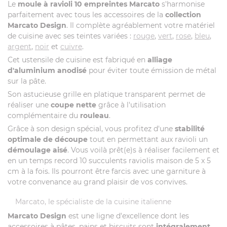
Le
moule à ravioli 10 empreintes Marcato
s'harmonise
parfaitement avec tous les accessoires de la
collection
Marcato Design
. Il complète agréablement votre matériel
de cuisine avec ses teintes variées :
rouge
,
vert
,
rose
,
bleu
,
argent
,
noir
et
cuivre
.
Cet ustensile de cuisine est fabriqué en
alliage
d'aluminium anodisé
pour éviter toute émission de métal
sur la pâte.
Son astucieuse grille en platique transparent permet de
réaliser une
coupe nette
grâce à l'utilisation
complémentaire du
rouleau
.
Grâce à son design spécial, vous profitez d'une
stabilité
optimale de découpe
tout en permettant aux ravioli un
démoulage aisé
. Vous voilà prêt(e)s à réaliser facilement et
en un temps record 10 succulents raviolis maison de 5 x 5
cm à la fois. Ils pourront être farcis avec une garniture à
votre convenance au grand plaisir de vos convives.
Marcato, le spécialiste de la cuisine italienne
Marcato Design
est une ligne d'excellence dont les
accessoires à pâtes, pains et biscuits sont
intégralement