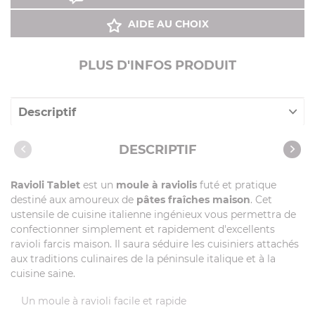
AIDE AU CHOIX
PLUS D'INFOS PRODUIT
Descriptif
Caractéristiques
DESCRIPTIF
Vidéos
Ravioli Tablet
est un
moule à raviolis
futé et pratique
Recettes avec cet article
destiné aux amoureux de
pâtes fraîches maison
. Cet
ustensile de cuisine italienne ingénieux vous permettra de
confectionner simplement et rapidement d'excellents
ravioli farcis maison. Il saura séduire les cuisiniers attachés
aux traditions culinaires de la péninsule italique et à la
cuisine saine.
Un moule à ravioli facile et rapide