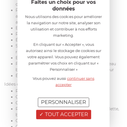
Faites un choix pour vos
ou d'une
poche à douille
données
Placer la 2e bande de pâte sur la préparation en
appuyant sur les bords et le centre (la pâte doit
Nous utilisons des cookies pour améliorer
adhérer)
la navigation sur notre site, analyser son
Enfariner la surface de la pâte
utilisation et contribuer à nos efforts
Passer le rouleau pour couper les raviolis
marketing.
Éliminer l'excès de pâte sur les 4 bords
En cliquant sur « Accepter », vous
Soulever la grille en plastique transparent et la
autorisez ainsi le stockage de cookies sur
retourner rapidement à 180°
votre appareil. Vous pouvez également
Enfariner les raviolis découpés
paramétrer vos choix en cliquant sur «
Faire cuire les raviolis dans un grand volume d'eau
Personnaliser »
bouillante salée de 5 à 8 minutes selon l'épaisseur
Égoutter à l'
écumoire
Vous pouvez aussi
continuer sans
Idées de farces à ravioli
accepter
Ricotta, épinards ou feuilles de blettes
Chèvre frais, miel, ciboulette, noix
PERSONNALISER
Gorgonzola, poire
Ricotta, speck, tomates séchées, piment d'Espelette,
TOUT ACCEPTER
basilic
Chorizo, poivron rouge, fromage frais
Cèpes, crème