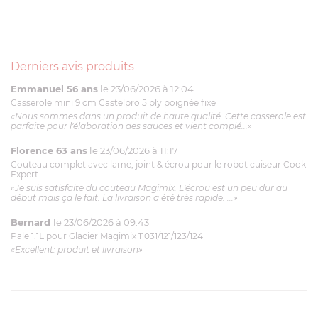
Derniers avis produits
Emmanuel 56 ans
le 23/06/2026 à 12:04
Casserole mini 9 cm Castelpro 5 ply poignée fixe
«Nous sommes dans un produit de haute qualité. Cette casserole est
parfaite pour l'élaboration des sauces et vient complé...»
Florence 63 ans
le 23/06/2026 à 11:17
Couteau complet avec lame, joint & écrou pour le robot cuiseur Cook
Expert
«Je suis satisfaite du couteau Magimix. L'écrou est un peu dur au
début mais ça le fait. La livraison a été très rapide. ...»
Bernard
le 23/06/2026 à 09:43
Pale 1.1L pour Glacier Magimix 11031/121/123/124
«Excellent: produit et livraison»