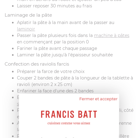
Laisser reposer 30 minutes au frais
Laminage de la pâte
Aplatir la pâte à la main avant de la passer au
laminoir
Passer la pâte plusieurs fois dans la
machine à pâtes
en commençant par la position 0
Fariner la pâte avant chaque passage
Laminer la pâte jusqu'à l'épaisseur souhaitée
Confection des raviolis farcis
Préparer la farce de votre choix
Couper 2 bandes de pâte à la longueur de la tablette à
ravioli (environ 2 x 25 cm)
Enfariner la face d'une des 2 bandes
Enfariner abondament le moule avec une
Fermer et accepter
saupoudreuse à farine
Poser la 1ère bande de pâte sur le moule à ravioli, côté
enfariné vers le bas
Appuyer délicatement sur la pâte pour qu'elle prenne
la forme du moule
Remplir les creux avec la farce, à l'aide d'une cuillère