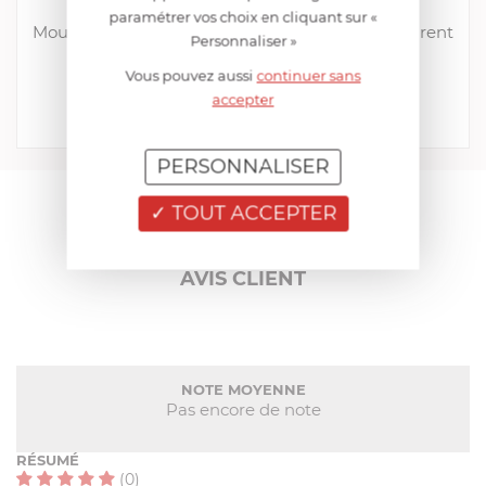
PEUGEOT
paramétrer vos choix en cliquant sur «
Moulin à Sel Manuel 12 cm en Acrylique Transparent
Personnaliser »
NANCY
Vous pouvez aussi
continuer sans
EN STOCK - ENVOI SOUS 24/48H
accepter
29,52 €
Acheter
Comparer
PERSONNALISER
TOUT ACCEPTER
AIDE AU CHOIX
AVIS CLIENT
NOTE MOYENNE
Pas encore de note
RÉSUMÉ
(0)