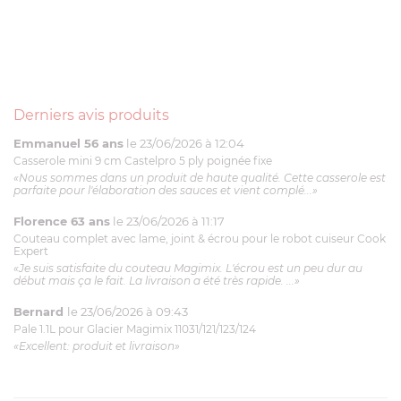
Derniers avis produits
Emmanuel 56 ans
le 23/06/2026 à 12:04
Casserole mini 9 cm Castelpro 5 ply poignée fixe
«Nous sommes dans un produit de haute qualité. Cette casserole est
parfaite pour l'élaboration des sauces et vient complé...»
Florence 63 ans
le 23/06/2026 à 11:17
Couteau complet avec lame, joint & écrou pour le robot cuiseur Cook
Expert
«Je suis satisfaite du couteau Magimix. L'écrou est un peu dur au
début mais ça le fait. La livraison a été très rapide. ...»
Bernard
le 23/06/2026 à 09:43
Pale 1.1L pour Glacier Magimix 11031/121/123/124
«Excellent: produit et livraison»