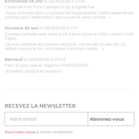
Emmanuel 56 ans
le 23/06/2026 à 12:04
Casserole mini 9 cm Castelpro 5 ply poignée fixe
«Nous sommes dans un produit de haute qualité. Cette casserole est
parfaite pour l'élaboration des sauces et vient complé...»
Florence 63 ans
le 23/06/2026 à 11:17
Couteau complet avec lame, joint & écrou pour le robot cuiseur Cook
Expert
«Je suis satisfaite du couteau Magimix. L'écrou est un peu dur au
début mais ça le fait. La livraison a été très rapide. ...»
Bernard
le 23/06/2026 à 09:43
Pale 1.1L pour Glacier Magimix 11031/121/123/124
«Excellent: produit et livraison»
RECEVEZ LA NEWSLETTER
Inscrivez-vous
à notre newsletter