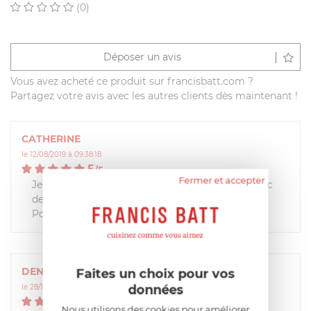
(0)
Déposer un avis
Vous avez acheté ce produit sur francisbatt.com ?
Partagez votre avis avec les autres clients dès maintenant !
CATHERINE
le 12/08/2019 à 09:38:18
5
/
5
Fermer et accepter
Je n'ai pour le moment pas eu de problèmes avec
des bocaux difficiles à ouvrir à la main.
Pour le bouchon standard il fait son job
DENISE
Faites un choix pour vos
données
le 28/12/2015 à 09:11:49
5
/
5
Nous utilisons des cookies pour améliorer