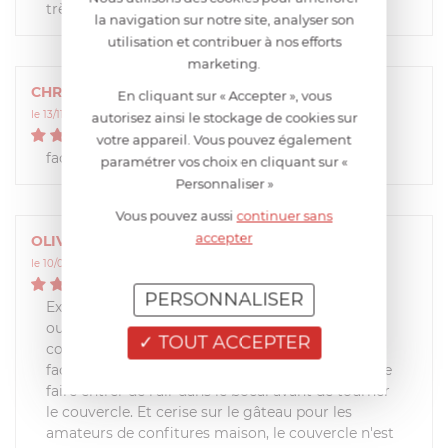
très efficace.
la navigation sur notre site, analyser son
utilisation et contribuer à nos efforts
marketing.
CHRISTINE
En cliquant sur « Accepter », vous
le 13/11/2015 à 19:49:02
autorisez ainsi le stockage de cookies sur
5
/
5
votre appareil. Vous pouvez également
facilité pour ouvrir les pots de confitures
paramétrer vos choix en cliquant sur «
Personnaliser »
Vous pouvez aussi
continuer sans
accepter
OLIVIER
le 10/02/2014 à 11:13:09
5
/
5
PERSONNALISER
Excellent produit. Je le conseille à tous ceux qui
ouvrent régulièrement des bocaux (cornichons,
TOUT ACCEPTER
confitures, pâtés, légumes, ....). Ce petits outils
facilite grandement l'ouverture en permettant de
faire entrer de l'air dans le bocal avant de tourner
le couvercle. Et cerise sur le gâteau pour les
amateurs de confitures maison, le couvercle n'est