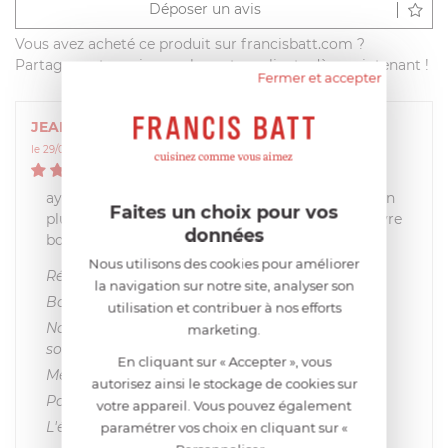
Déposer un avis
Vous avez acheté ce produit sur francisbatt.com ?
Partagez votre avis avec les autres clients dès maintenant !
Fermer et accepter
JEANNINE
le 29/04/2024 à 10:53:53
5
/
5
ayant de l'artrose dans les mains j'avais de plus en
Faites un choix pour vos
plus de mal à ouvrir les boîtes , là j'ai trouvé l'ouvre
données
boite idéal, je recommande
Nous utilisons des cookies pour améliorer
Réponse de Francis BATT
la navigation sur notre site, analyser son
Bonjour,
utilisation et contribuer à nos efforts
Nous sommes ravis d'avoir vous offrir une
marketing.
solution !
En cliquant sur « Accepter », vous
Merci de votre commentaire.
autorisez ainsi le stockage de cookies sur
Paul
votre appareil. Vous pouvez également
L'équipe Francis BATT
paramétrer vos choix en cliquant sur «