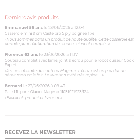
Derniers avis produits
Emmanuel 56 ans
le 23/06/2026 à 12:04
Casserole mini 9 cm Castelpro 5 ply poignée fixe
«Nous sommes dans un produit de haute qualité. Cette casserole est
parfaite pour l'élaboration des sauces et vient complé...»
Florence 63 ans
le 23/06/2026 à 11:17
Couteau complet avec lame, joint & écrou pour le robot cuiseur Cook
Expert
«Je suis satisfaite du couteau Magimix. L'écrou est un peu dur au
début mais ça le fait. La livraison a été très rapide. ...»
Bernard
le 23/06/2026 à 09:43
Pale 1.1L pour Glacier Magimix 11031/121/123/124
«Excellent: produit et livraison»
RECEVEZ LA NEWSLETTER