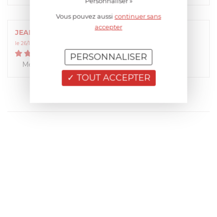
Personnaliser »
Vous pouvez aussi
continuer sans
accepter
JEAN-LUC
le 26/12/2014 à 11:06:50
5
/
5
PERSONNALISER
Mecanisme original, utilisation facile...
TOUT ACCEPTER