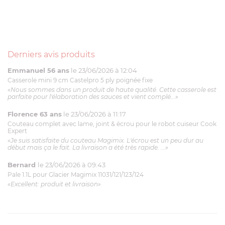
Derniers avis produits
Emmanuel 56 ans
le 23/06/2026 à 12:04
Casserole mini 9 cm Castelpro 5 ply poignée fixe
«Nous sommes dans un produit de haute qualité. Cette casserole est
parfaite pour l'élaboration des sauces et vient complé...»
Florence 63 ans
le 23/06/2026 à 11:17
Couteau complet avec lame, joint & écrou pour le robot cuiseur Cook
Expert
«Je suis satisfaite du couteau Magimix. L'écrou est un peu dur au
début mais ça le fait. La livraison a été très rapide. ...»
Bernard
le 23/06/2026 à 09:43
Pale 1.1L pour Glacier Magimix 11031/121/123/124
«Excellent: produit et livraison»