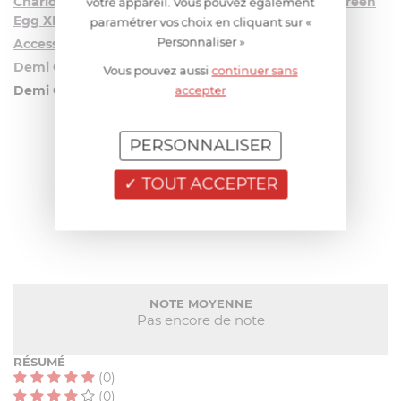
Chariot à roulettes et poignée intégrée pour Big Green
votre appareil. Vous pouvez également
Egg XL
paramétrer vos choix en cliquant sur «
Personnaliser »
Accessoire pour cuisson au four ConvEGGtor XL
Demi Grille Fonte L x2
Vous pouvez aussi
continuer sans
Demi Grille en acier inoxydable x2
accepter
PERSONNALISER
AIDE AU CHOIX
TOUT ACCEPTER
AVIS CLIENT
NOTE MOYENNE
Pas encore de note
RÉSUMÉ
(0)
(0)