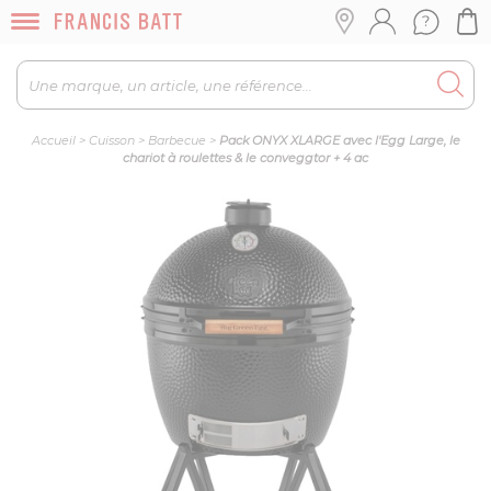
Accueil
>
Cuisson
>
Barbecue
>
Pack ONYX XLARGE avec l'Egg Large, le
chariot à roulettes & le conveggtor + 4 ac