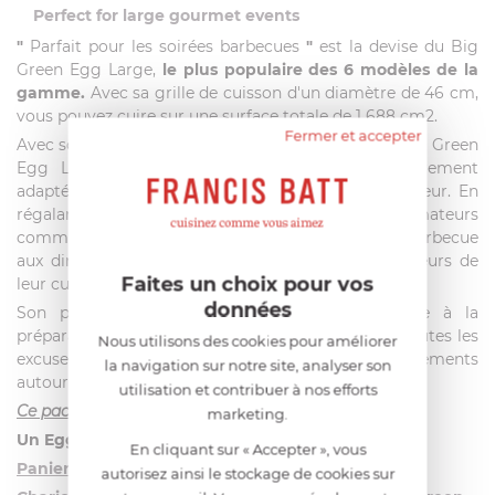
Perfect for large gourmet events
"
Parfait pour les soirées barbecues
"
est la devise du Big
Green Egg Large,
le plus populaire des 6 modèles de la
gamme.
Avec sa grille de cuisson d'un diamètre de 46 cm,
vous pouvez cuire sur une surface totale de 1 688 cm2.
Fermer et accepter
Avec son poids de 73 kg et sa hauteur de 84 cm, Big Green
Egg Large est un barbecue familiale, particulièrement
adapté à la préparation de grands repas en extérieur. En
régalant plus de 8 personnes, les cuisiniers amateurs
comme professionnels impressionneront par ce barbecue
aux dimensions familiales et par les nouvelles saveurs de
Faites un choix pour vos
leur cuisine.
données
Son principal atout : sa grande taille se prête à la
préparation de menus complets à trois services. Toutes les
Nous utilisons des cookies pour améliorer
excuses seront bonnes pour organiser des événements
la navigation sur notre site, analyser son
autour de votre Egg Large.
utilisation et contribuer à nos efforts
Ce pack contient :
marketing.
Un Egg XLarge Onyx
En cliquant sur « Accepter », vous
Panier de Conveggtor XL
autorisez ainsi le stockage de cookies sur