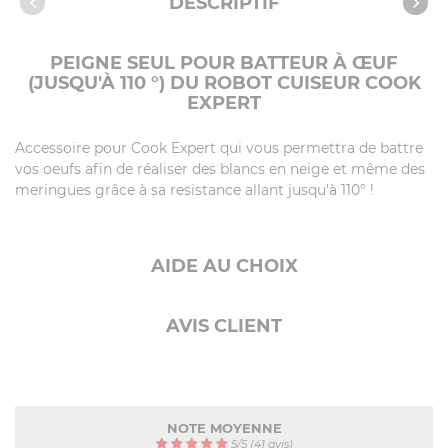
DESCRIPTIF
Produits compatibles
Recettes avec cet article
PEIGNE SEUL POUR BATTEUR À ŒUF
(JUSQU'À 110 °) DU ROBOT CUISEUR COOK
EXPERT
Accessoire pour Cook Expert qui vous permettra de battre
vos oeufs afin de réaliser des blancs en neige et même des
meringues grâce à sa resistance allant jusqu'à 110° !
AIDE AU CHOIX
AVIS CLIENT
NOTE MOYENNE
5
/
5
(41 avis)