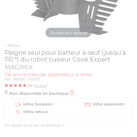
Touchez pour agrandir
<
Retour
Peigne seul pour batteur à œuf (jusqu'à
110 °) du robot cuiseur Cook Expert
MAGIMIX
Cet article n'est pas disponible à la vente.
Réf. : 166528 - 502032
5
/5 (
41
avis
)
Non disponible en boutique
Infos livraison
Infos paiement
Infos retour
En savoir plus sur ce produit
+