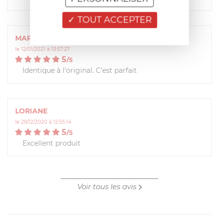
TOUT ACCEPTER
MARIANNE
le 12/01/2021 à 13:57:27
5
/
5
Identique à l'original. C'est parfait
LORIANE
le 29/12/2020 à 12:55:14
5
/
5
Excellent produit
Voir tous les avis