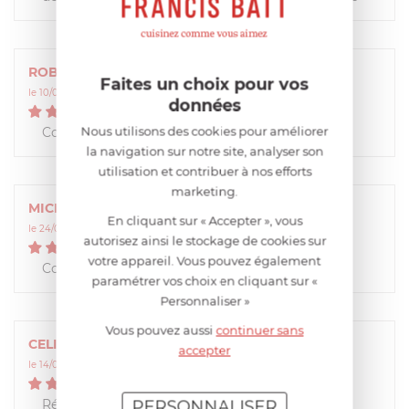
ROBERT
Faites un choix pour vos
le 10/01/2022 à 14:19:20
données
5
/
5
Nous utilisons des cookies pour améliorer
Conforme à la commande- livraison rapide.
la navigation sur notre site, analyser son
utilisation et contribuer à nos efforts
marketing.
MICHEL
En cliquant sur « Accepter », vous
le 24/07/2021 à 15:32:31
autorisez ainsi le stockage de cookies sur
5
/
5
votre appareil. Vous pouvez également
Conforme à ma commande
paramétrer vos choix en cliquant sur «
Personnaliser »
Vous pouvez aussi
continuer sans
CELINE
accepter
le 14/01/2021 à 10:56:31
5
/
5
Réception rapide et soignee
PERSONNALISER