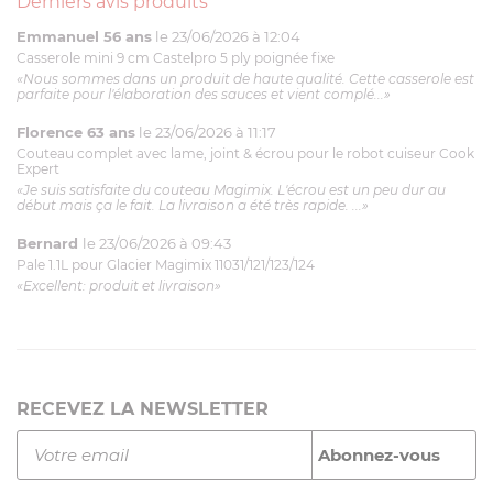
Derniers avis produits
Emmanuel 56 ans
le 23/06/2026 à 12:04
Casserole mini 9 cm Castelpro 5 ply poignée fixe
«Nous sommes dans un produit de haute qualité. Cette casserole est
parfaite pour l'élaboration des sauces et vient complé...»
Florence 63 ans
le 23/06/2026 à 11:17
Couteau complet avec lame, joint & écrou pour le robot cuiseur Cook
Expert
«Je suis satisfaite du couteau Magimix. L'écrou est un peu dur au
début mais ça le fait. La livraison a été très rapide. ...»
Bernard
le 23/06/2026 à 09:43
Pale 1.1L pour Glacier Magimix 11031/121/123/124
«Excellent: produit et livraison»
RECEVEZ LA NEWSLETTER