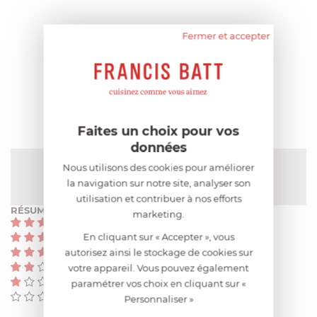
Fermer et accepter
AIDE AU CHOIX
AVIS CLIENT
Faites un choix pour vos
données
NOTE MOYENNE
Nous utilisons des cookies pour améliorer
Pas encore de note
la navigation sur notre site, analyser son
utilisation et contribuer à nos efforts
RÉSUMÉ
marketing.
(0)
En cliquant sur « Accepter », vous
(0)
autorisez ainsi le stockage de cookies sur
(0)
(0)
votre appareil. Vous pouvez également
(0)
paramétrer vos choix en cliquant sur «
(0)
Personnaliser »