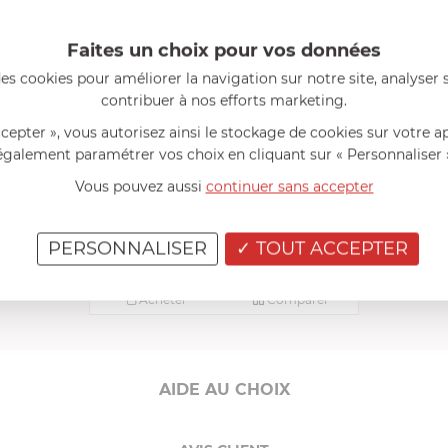
Faites un choix pour vos données
es cookies pour améliorer la navigation sur notre site, analyser s
contribuer à nos efforts marketing.
ccepter », vous autorisez ainsi le stockage de cookies sur votre a
également paramétrer vos choix en cliquant sur « Personnaliser 
Vous pouvez aussi
continuer sans accepter
DE BUYER
Douille st honore inox ø 09
EN STOCK - ENVOI SOUS 24/48H
PERSONNALISER
TOUT ACCEPTER
2,50 €
Acheter
Comparer
AIDE AU CHOIX