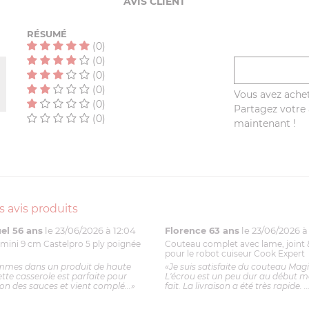
AVIS CLIENT
RÉSUMÉ
(0)
(0)
(0)
(0)
Vous avez achet
(0)
Partagez votre a
(0)
maintenant !
s avis produits
l 56 ans
le 23/06/2026 à 12:04
Florence 63 ans
le 23/06/2026 à 
mini 9 cm Castelpro 5 ply poignée
Couteau complet avec lame, joint 
pour le robot cuiseur Cook Expert
mmes dans un produit de haute
«Je suis satisfaite du couteau Mag
ette casserole est parfaite pour
L'écrou est un peu dur au début ma
ion des sauces et vient complé...»
fait. La livraison a été très rapide. ..