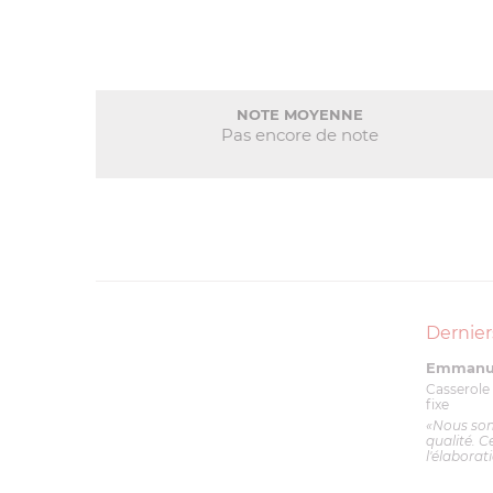
NOTE MOYENNE
Pas encore de note
Dernier
Emmanue
Casserole 
fixe
«Nous so
qualité. C
l'élaborat