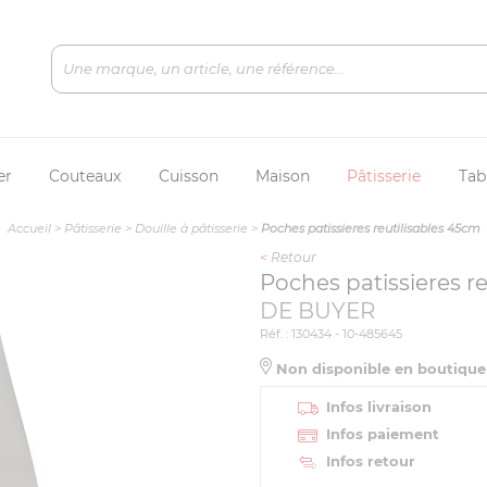
er
Couteaux
Cuisson
Maison
Pâtisserie
Tab
Accueil
>
Pâtisserie
>
Douille à pâtisserie
>
Poches patissieres reutilisables 45cm
<
Retour
Poches patissieres r
DE BUYER
Réf. : 130434 - 10-485645
Non disponible en boutiqu
Infos livraison
Infos paiement
Infos retour