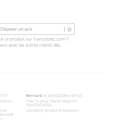
Déposer un avis
é ce produit sur francisbatt.com ?
vis avec les autres clients dès
11:17
Bernard
le 23/06/2026 à 09:43
& écrou
Pale 1.1L pour Glacier Magimix
11031/121/123/124
imix.
«Excellent: produit et livraison»
is ça le
.»