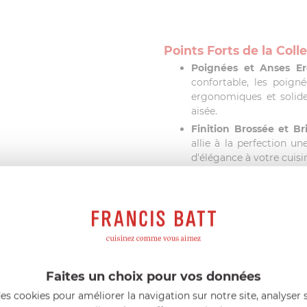
Points Forts de la Colle
Poignées et Anses E
confortable, les poigné
ergonomiques et solide
aisée.
Finition Brossée et Bri
allie à la perfection un
d'élégance à votre cuisi
Polyvalence et Adaptabi
résistance au four, la co
à toutes les exigences cu
Optez pour l'Excellen
La poele 28cm de la collecti
cuisine, c'est un symbole d
Faites un choix pour vos données
vous l'excellence avec la c
culinaires.
es cookies pour améliorer la navigation sur notre site, analyser s