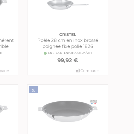
CRISTEL
hérent
Poêle 28 cm en inox brossé
ible
poignée fixe polie 1826
8H
EN STOCK - ENVOI SOUS 24/48H
99,92 €
arer
Comparer