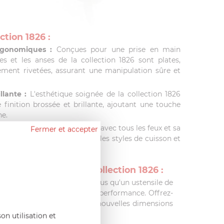
ction 1826 :
rgonomiques :
Conçues pour une prise en main
es et les anses de la collection 1826 sont plates,
ment rivetées, assurant une manipulation sûre et
llante :
L'esthétique soignée de la collection 1826
e finition brossée et brillante, ajoutant une touche
ne.
lité :
Avec sa compatibilité avec tous les feux et sa
Fermer et accepter
llection 1826 s'adapte à tous les styles de cuisson et
linaires.
ce Culinaire avec la Collection 1826 :
on 1826 de Cristel est bien plus qu'un ustensile de
e tradition, de qualité et de performance. Offrez-
ollection 1826 et explorez de nouvelles dimensions
on utilisation et