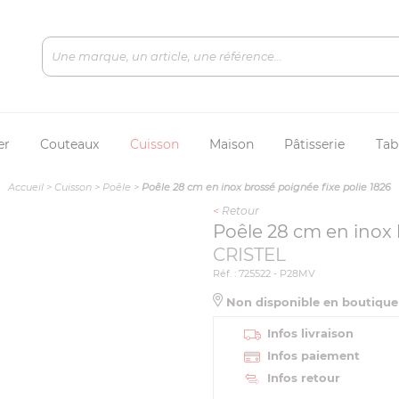
er
Couteaux
Cuisson
Maison
Pâtisserie
Tab
Accueil
>
Cuisson
>
Poêle
>
Poêle 28 cm en inox brossé poignée fixe polie 1826
<
Retour
Poêle 28 cm en inox 
CRISTEL
Réf. : 725522 - P28MV
Non disponible en boutiqu
Infos livraison
Infos paiement
Infos retour