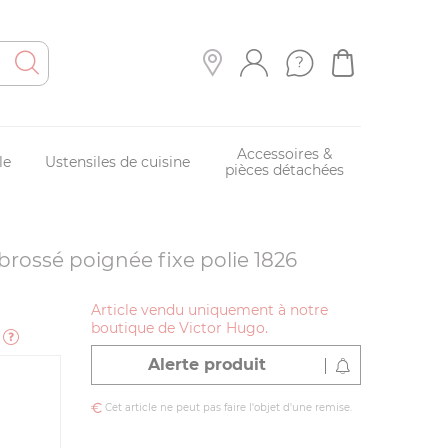
Accessoires &
le
Ustensiles de cuisine
pièces détachées
brossé poignée fixe polie 1826
Article vendu uniquement à notre
boutique de Victor Hugo.
e
Alerte produit
Cet article ne peut pas faire l'objet d'une remise.