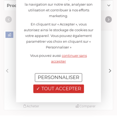
la navigation sur notre site, analyser son
Produits conseillés
utilisation et contribuer à nos efforts
marketing.
Consommables complémentaires
PRODUITS CONSEILLÉS
En cliquant sur « Accepter », vous
Livres de cuisine
autorisez ainsi le stockage de cookies sur
votre appareil. Vous pouvez également
paramétrer vos choix en cliquant sur «
Personnaliser »
Vous pouvez aussi
continuer sans
accepter
PERSONNALISER
CRISTEL
Presse Purée
TOUT ACCEPTER
EN STOCK - ENVOI SOUS 24/48H
29,52 €
Acheter
Comparer