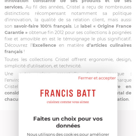
innovation constante de ses produits et de ses
services.
Au fil des années, Cristel a reçu de nombreuses
distinctions récompensant notamment sa politique
d’innovation, la qualité de sa relation client, mais aussi
son
savoir-faire 100% français
. Le
label
« Origine France
Garantie »
obtenue fin 2012 pour ses collections à poignées
fixe et amovible en est le témoignage le plus significatif.
Découvrez l’
Excellence
en matière
d’articles culinaires
français
!
Toutes les collections Cristel offrent ergonomie, design,
simplicité d’utilisation, et technicité.
Une autre valeur essentielle de la marque :
Fermer et accepter
l’environnement.
Depuis plus de 20 ans
déjà, la marque
Cristel met
un point d’honneur à prendre en
considération et respecter l’impact environnemental de
chacun de ses produits de la conception à la réalisation
.
Faites un choix pour vos
FRANCIS BATT RECOMMANDE
données
Nous utilisons des cookies pour améliorer