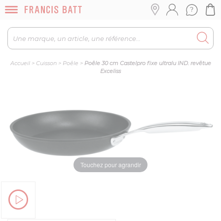
Accueil
>
Cuisson
>
Poêle
>
Poêle 30 cm Castelpro fixe ultralu IND. revêtue
Exceliss
Touchez pour agrandir