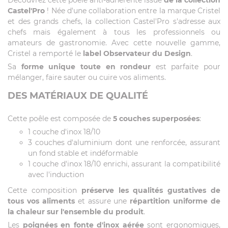
Découvrez cette poêle anti-adhérente issue
de la collection
Castel'Pro
! Née d'une collaboration entre la marque Cristel
et des grands chefs, la collection Castel'Pro s'adresse aux
chefs mais également à tous les professionnels ou
amateurs de gastronomie. Avec cette nouvelle gamme,
Cristel a remporté le
label Observateur du Design
.
Sa
forme unique toute en rondeur
est parfaite pour
mélanger, faire sauter ou cuire vos aliments.
DES MATÉRIAUX DE QUALITÉ
Cette poêle est composée de
5 couches superposées
:
1 couche d'inox 18/10
3 couches d'aluminium dont une renforcée, assurant
un fond stable et indéformable
1 couche d'inox 18/10 enrichi, assurant la compatibilité
avec l'induction
Cette composition
préserve les qualités gustatives de
tous vos aliments
et assure une
répartition uniforme de
la chaleur sur l'ensemble du produit
.
Les
poignées en fonte d'inox aérée
sont ergonomiques,