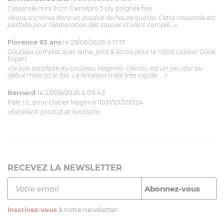
Casserole mini 9 cm Castelpro 5 ply poignée fixe
«Nous sommes dans un produit de haute qualité. Cette casserole est
parfaite pour l'élaboration des sauces et vient complé...»
Florence 63 ans
le 23/06/2026 à 11:17
Couteau complet avec lame, joint & écrou pour le robot cuiseur Cook
Expert
«Je suis satisfaite du couteau Magimix. L'écrou est un peu dur au
début mais ça le fait. La livraison a été très rapide. ...»
Bernard
le 23/06/2026 à 09:43
Pale 1.1L pour Glacier Magimix 11031/121/123/124
«Excellent: produit et livraison»
RECEVEZ LA NEWSLETTER
Inscrivez-vous
à notre newsletter