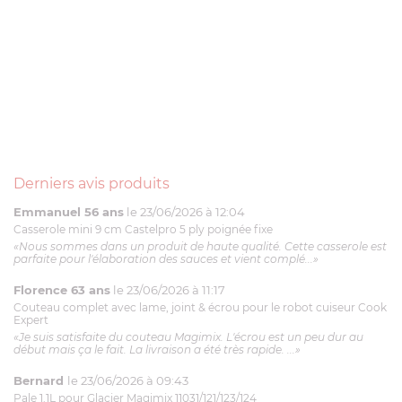
Derniers avis produits
Emmanuel 56 ans
le 23/06/2026 à 12:04
Casserole mini 9 cm Castelpro 5 ply poignée fixe
«Nous sommes dans un produit de haute qualité. Cette casserole est
parfaite pour l'élaboration des sauces et vient complé...»
Florence 63 ans
le 23/06/2026 à 11:17
Couteau complet avec lame, joint & écrou pour le robot cuiseur Cook
Expert
«Je suis satisfaite du couteau Magimix. L'écrou est un peu dur au
début mais ça le fait. La livraison a été très rapide. ...»
Bernard
le 23/06/2026 à 09:43
Pale 1.1L pour Glacier Magimix 11031/121/123/124