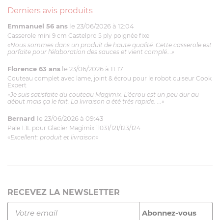
Derniers avis produits
Emmanuel 56 ans
le 23/06/2026 à 12:04
Casserole mini 9 cm Castelpro 5 ply poignée fixe
«Nous sommes dans un produit de haute qualité. Cette casserole est
parfaite pour l'élaboration des sauces et vient complé...»
Florence 63 ans
le 23/06/2026 à 11:17
Couteau complet avec lame, joint & écrou pour le robot cuiseur Cook
Expert
«Je suis satisfaite du couteau Magimix. L'écrou est un peu dur au
début mais ça le fait. La livraison a été très rapide. ...»
Bernard
le 23/06/2026 à 09:43
Pale 1.1L pour Glacier Magimix 11031/121/123/124
«Excellent: produit et livraison»
RECEVEZ LA NEWSLETTER