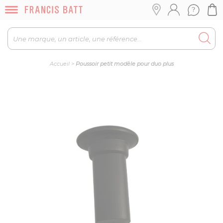
Accueil
>
Poussoir petit modèle pour duo plus