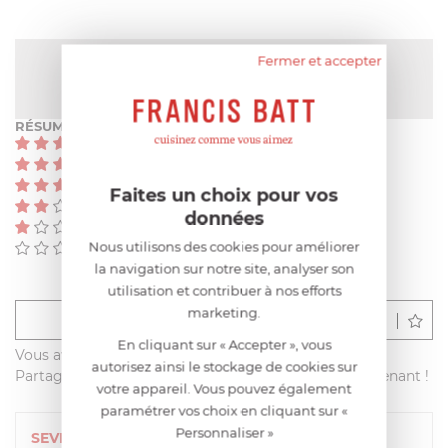
Fermer et accepter
NOTE MOYENNE
5
/
5
(1 avis)
RÉSUMÉ
(1)
(0)
(0)
Faites un choix pour vos
(0)
données
(0)
Nous utilisons des cookies pour améliorer
(0)
la navigation sur notre site, analyser son
utilisation et contribuer à nos efforts
marketing.
Déposer un avis
En cliquant sur « Accepter », vous
Vous avez acheté ce produit sur francisbatt.com ?
autorisez ainsi le stockage de cookies sur
Partagez votre avis avec les autres clients dès maintenant !
votre appareil. Vous pouvez également
paramétrer vos choix en cliquant sur «
Personnaliser »
SEVERINE