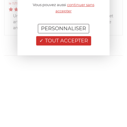
le 11/11/2015 à 09:31:11
Vous pouvez aussi
continuer sans
5
/
5
accepter
Un grand merci, je suis ravie d'avoir pu trouver cet
article sur votre site. merci également pour votre
PERSONNALISER
amabilité.
TOUT ACCEPTER