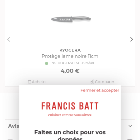
KYOCERA
Protège lame noire 11cm
EN STOCK - ENVOI SOUS 24/48H
4,00 €
Acheter
Comparer
Fermer et accepter
AIDE AU CHOIX
Avis client
Faites un choix pour vos
données
Nos clients ont aussi acheté