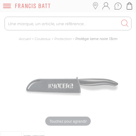
Accueil
>
Couteaux
>
Protection
>
Protège lame noire 13cm
Touchez pour agrandir