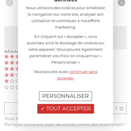
AVIS CLIENT
Nous utilisons des cookies pour améliorer
la navigation sur notre site, analyser son
utilisation et contribuer à nos efforts
marketing.
NOTE MOYENNE
En cliquant sur « Accepter », vous
5
/
5
(1 avis)
autorisez ainsi le stockage de cookies sur
votre appareil. Vous pouvez également
RÉSUMÉ
paramétrer vos choix en cliquant sur «
(1)
Personnaliser »
(0)
(0)
Vous pouvez aussi
continuer sans
(0)
accepter
(0)
(0)
PERSONNALISER
TOUT ACCEPTER
Déposer un avis
Vous avez acheté ce produit sur francisbatt.com ?
Partagez votre avis avec les autres clients dès maintenant !