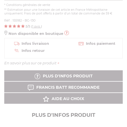
*
Conditions générales de vente
** Estimation pour une livraison de cet article en France Métropolitaine
uniquement. Frais de port offerts à partir d'un total de commande de 59 €
Réf. : 155182 - BG-130
5
/5 (
1
avis
)
Non disponible en boutique
Infos livraison
Infos paiement
Infos retour
En savoir plus sur ce produit
+
PLUS D'INFOS PRODUIT
FRANCIS BATT RECOMMANDE
AIDE AU CHOIX
PLUS D'INFOS PRODUIT