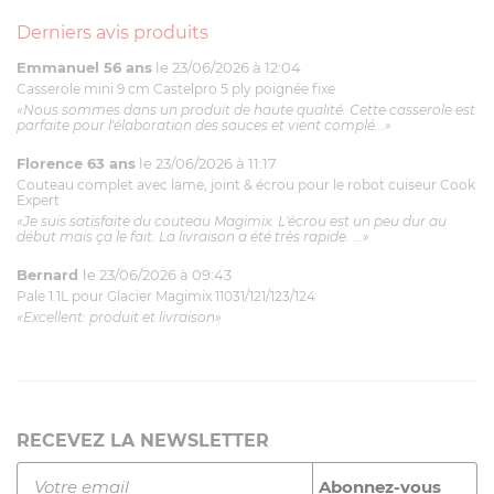
Derniers avis produits
Emmanuel 56 ans
le 23/06/2026 à 12:04
Casserole mini 9 cm Castelpro 5 ply poignée fixe
«Nous sommes dans un produit de haute qualité. Cette casserole est
parfaite pour l'élaboration des sauces et vient complé...»
Florence 63 ans
le 23/06/2026 à 11:17
Couteau complet avec lame, joint & écrou pour le robot cuiseur Cook
Expert
«Je suis satisfaite du couteau Magimix. L'écrou est un peu dur au
début mais ça le fait. La livraison a été très rapide. ...»
Bernard
le 23/06/2026 à 09:43
Pale 1.1L pour Glacier Magimix 11031/121/123/124
«Excellent: produit et livraison»
RECEVEZ LA NEWSLETTER