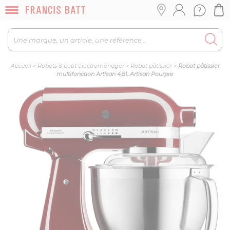
Accueil
>
Robots & petit électroménager
>
Robot pâtissier
>
Robot pâtissier
multifonction Artisan 4,8L Artisan Pourpre