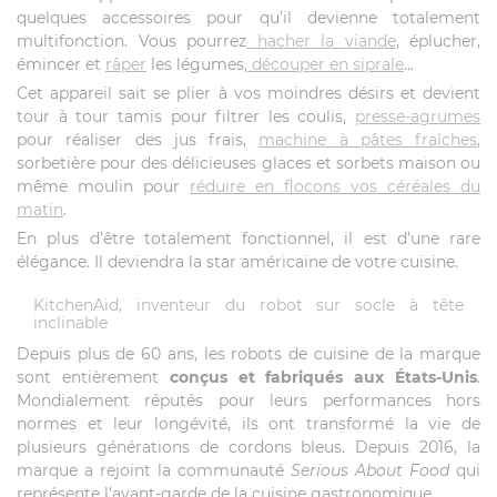
quelques accessoires pour qu’il devienne totalement
multifonction. Vous pourrez
hacher la viande
, éplucher,
émincer et
râper
les légumes,
découper en siprale
...
Cet appareil sait se plier à vos moindres désirs et devient
tour à tour tamis pour filtrer les coulis,
presse-agrumes
pour réaliser des jus frais,
machine à pâtes fraîches
,
sorbetière pour des délicieuses glaces et sorbets maison ou
même moulin pour
réduire en flocons vos céréales du
matin
.
En plus d’être totalement fonctionnel, il est d’une rare
élégance. Il deviendra la star américaine de votre cuisine.
KitchenAid, inventeur du robot sur socle à tête
inclinable
Depuis plus de 60 ans, les robots de cuisine de la marque
sont entièrement
conçus et fabriqués aux États-Unis
.
Mondialement réputés pour leurs performances hors
normes et leur longévité, ils ont transformé la vie de
plusieurs générations de cordons bleus. Depuis 2016, la
marque a rejoint la communauté
Serious About Food
qui
représente l’avant-garde de la cuisine gastronomique.