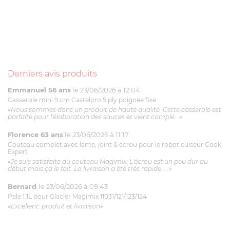
Derniers avis produits
Emmanuel 56 ans
le 23/06/2026 à 12:04
Casserole mini 9 cm Castelpro 5 ply poignée fixe
«Nous sommes dans un produit de haute qualité. Cette casserole est
parfaite pour l'élaboration des sauces et vient complé...»
Florence 63 ans
le 23/06/2026 à 11:17
Couteau complet avec lame, joint & écrou pour le robot cuiseur Cook
Expert
«Je suis satisfaite du couteau Magimix. L'écrou est un peu dur au
début mais ça le fait. La livraison a été très rapide. ...»
Bernard
le 23/06/2026 à 09:43
Pale 1.1L pour Glacier Magimix 11031/121/123/124
«Excellent: produit et livraison»