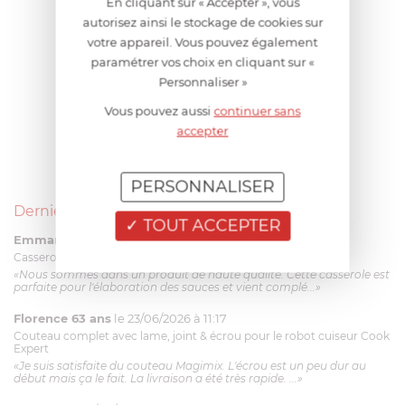
En cliquant sur « Accepter », vous
autorisez ainsi le stockage de cookies sur
votre appareil. Vous pouvez également
paramétrer vos choix en cliquant sur «
Personnaliser »
Vous pouvez aussi
continuer sans
accepter
PERSONNALISER
Derniers avis produits
TOUT ACCEPTER
Emmanuel 56 ans
le 23/06/2026 à 12:04
Casserole mini 9 cm Castelpro 5 ply poignée fixe
«Nous sommes dans un produit de haute qualité. Cette casserole est
parfaite pour l'élaboration des sauces et vient complé...»
Florence 63 ans
le 23/06/2026 à 11:17
Couteau complet avec lame, joint & écrou pour le robot cuiseur Cook
Expert
«Je suis satisfaite du couteau Magimix. L'écrou est un peu dur au
début mais ça le fait. La livraison a été très rapide. ...»