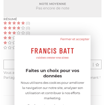
NOTE MOYENNE
Pas encore de note
RÉSUMÉ
(0)
(0)
(0)
(0)
Fermer et accepter
(0)
(0)
Déposer un avis
Faites un choix pour vos
Vous avez acheté ce produit sur francisbatt.com ?
données
Partagez votre avis avec les autres clients dès maintenant !
Nous utilisons des cookies pour améliorer
la navigation sur notre site, analyser son
utilisation et contribuer à nos efforts
marketing.