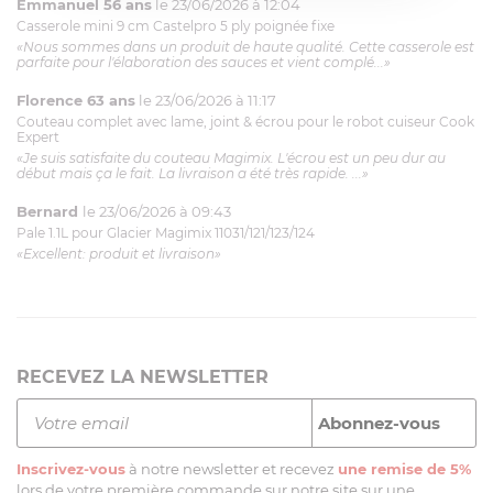
Emmanuel 56 ans
le 23/06/2026 à 12:04
Casserole mini 9 cm Castelpro 5 ply poignée fixe
«Nous sommes dans un produit de haute qualité. Cette casserole est
parfaite pour l'élaboration des sauces et vient complé...»
Florence 63 ans
le 23/06/2026 à 11:17
Couteau complet avec lame, joint & écrou pour le robot cuiseur Cook
Expert
«Je suis satisfaite du couteau Magimix. L'écrou est un peu dur au
début mais ça le fait. La livraison a été très rapide. ...»
Bernard
le 23/06/2026 à 09:43
Pale 1.1L pour Glacier Magimix 11031/121/123/124
«Excellent: produit et livraison»
RECEVEZ LA NEWSLETTER
Inscrivez-vous
à notre newsletter et recevez
une remise de 5%
lors de votre première commande sur notre site sur une