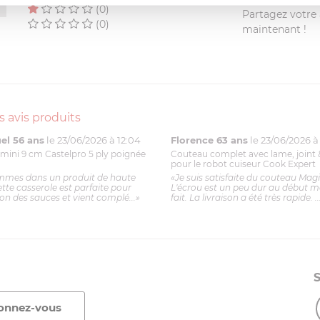
(0)
Partagez votre a
(0)
maintenant !
s avis produits
l 56 ans
le 23/06/2026 à 12:04
Florence 63 ans
le 23/06/2026 à 
mini 9 cm Castelpro 5 ply poignée
Couteau complet avec lame, joint 
pour le robot cuiseur Cook Expert
mmes dans un produit de haute
«Je suis satisfaite du couteau Mag
ette casserole est parfaite pour
L'écrou est un peu dur au début ma
ion des sauces et vient complé...»
fait. La livraison a été très rapide. ..