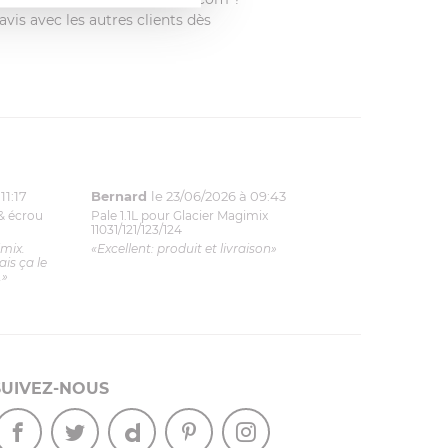
vis avec les autres clients dès
11:17
Bernard
le 23/06/2026 à 09:43
& écrou
Pale 1.1L pour Glacier Magimix
11031/121/123/124
imix.
«Excellent: produit et livraison»
is ça le
.»
SUIVEZ-NOUS