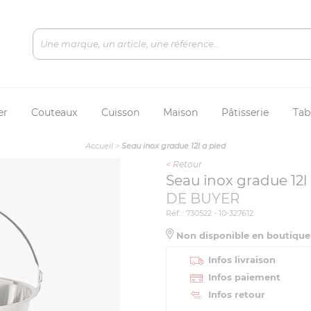
er
Couteaux
Cuisson
Maison
Pâtisserie
Tab
Accueil
>
Seau inox gradue 12l a pied
<
Retour
Seau inox gradue 12l
DE BUYER
Réf. : 730522 - 10-327612
Non disponible en boutiqu
Infos livraison
Infos paiement
Infos retour