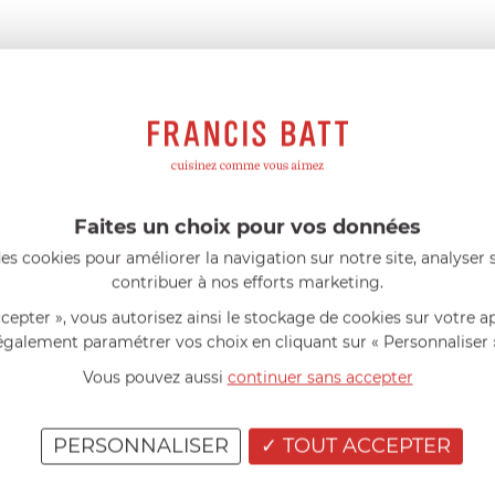
Suède
26.5
cm
1,40
kg
12
L
1,41
kg
Faites un choix pour vos données
es cookies pour améliorer la navigation sur notre site, analyser s
AIDE AU CHOIX
contribuer à nos efforts marketing.
ccepter », vous autorisez ainsi le stockage de cookies sur votre a
également paramétrer vos choix en cliquant sur « Personnaliser 
AVIS CLIENT
Vous pouvez aussi
continuer sans accepter
RÉSUMÉ
(0)
(0)
PERSONNALISER
TOUT ACCEPTER
(0)
(0)
Vous avez achet