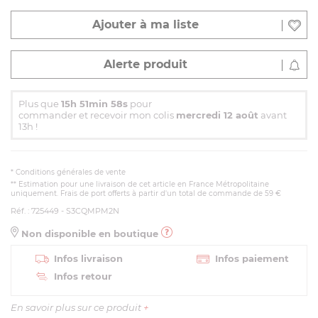
Ajouter à ma liste
Alerte produit
Plus que
15h 51min 57s
pour
commander et recevoir mon colis
mercredi 12 août
avant
13h !
*
Conditions générales de vente
** Estimation pour une livraison de cet article en France Métropolitaine
uniquement. Frais de port offerts à partir d'un total de commande de 59 €
Réf. : 725449 - S3CQMPM2N
Non disponible en boutique
Infos livraison
Infos paiement
Infos retour
En savoir plus sur ce produit
+