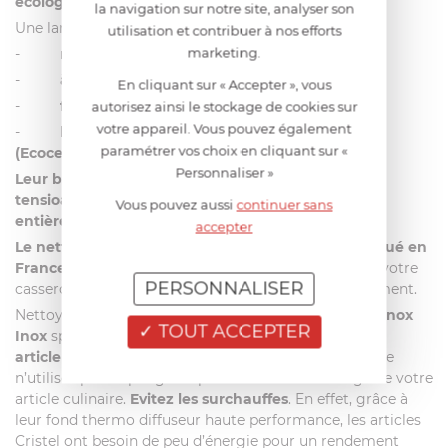
écologique : RENOX
.
la navigation sur notre site, analyser son
Une large gamme de produits :
utilisation et contribuer à nos efforts
marketing.
-
respectueux de l’environnement
-
à
efficacité professionnelle
En cliquant sur « Accepter », vous
-
fabriqués en France
autorisez ainsi le stockage de cookies sur
votre appareil. Vous pouvez également
-
labellisés par des organismes indépendants
paramétrer vos choix en cliquant sur «
(Ecocert ou Ecolabel)
Personnaliser »
Leur biodégradabilité est optimale grâce aux
tensioactifs d’origine végétale et à un emballage
Vous pouvez aussi
continuer sans
entièrement recyclable
.
accepter
Le nettoyant Inox Renox labellisé Ecocert et fabriqué en
France
conviendra parfaitement pour l’entretien de votre
PERSONNALISER
casserole dans le respect de l’homme et l’environnement.
Nettoyez votre casserole tout inox avec le produit
Renox
TOUT ACCEPTER
Inox
spécifiquement conçu pour l’entretien
de votre
article inox sans anti-adhérent
. De manière générale
n’utilisez pas d’éponge trop abrasive lors du lavage de votre
article culinaire.
Evitez les surchauffes
. En effet, grâce à
leur fond thermo diffuseur haute performance, les articles
Cristel ont besoin de peu d’énergie pour un rendement