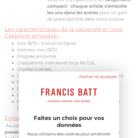
compact
:
chaque article s’emboite
les uns dans les autres
pour un gain
de place optimal dans votre cuisine.
Les caractéristiques de la casserole en inox
Casteline amovible :
Inox 18/10 - finition brillante
Intérieur inox 18/10
Poignée amovible
Graduations intérieures tous les 0,5L
Oreilles rivetées
Corps de chauffe "Multiply" (inox/aluminium/inox)
Fermer et accepter
fond thermo-diffuseur
Compatible tous feux + induction
Compatible lave-vaisselle, four et grill
Fabrication française, labélisée « Origine France
Garantie »
Faites un choix pour vos
Entretien :
données
Au cœur des préoccupations de l’entreprise,
Cristel
possède sa propre marque de produits d’entretien
Nous utilisons des cookies pour améliorer