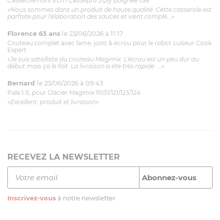
Casserole mini 9 cm Castelpro 5 ply poignée fixe
«Nous sommes dans un produit de haute qualité. Cette casserole est
parfaite pour l'élaboration des sauces et vient complé...»
Florence 63 ans
le 23/06/2026 à 11:17
Couteau complet avec lame, joint & écrou pour le robot cuiseur Cook
Expert
«Je suis satisfaite du couteau Magimix. L'écrou est un peu dur au
début mais ça le fait. La livraison a été très rapide. ...»
Bernard
le 23/06/2026 à 09:43
Pale 1.1L pour Glacier Magimix 11031/121/123/124
«Excellent: produit et livraison»
RECEVEZ LA NEWSLETTER
Inscrivez-vous
à notre newsletter