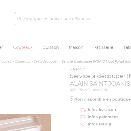
er
Couteaux
Cuisson
Maison
Pâtisserie
Tab
Accueil
>
Couteaux
>
Set à découper
>
Service à découper INGRID Haut Forgé Ino
<
Retour
Service à découper 
ALAIN SAINT JOANIS
Réf. : 253070 - 76900030
Non disponible en boutiqu
Infos livraison
Infos paiement
Infos retour