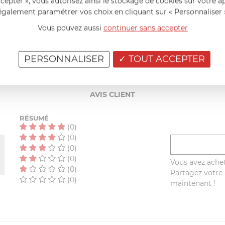
ccepter », vous autorisez ainsi le stockage de cookies sur votre a
également paramétrer vos choix en cliquant sur « Personnaliser 
Oui
Vous pouvez aussi
continuer sans accepter
Oui
PERSONNALISER
TOUT ACCEPTER
AIDE AU CHOIX
AVIS CLIENT
RÉSUMÉ
(0)
(0)
(0)
(0)
Vous avez achet
(0)
Partagez votre a
(0)
maintenant !