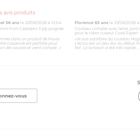
s avis produits
l 56 ans
le 23/06/2026 à 12:04
Florence 63 ans
le 23/06/2026 à 
mini 9 cm Castelpro 5 ply poignée
Couteau complet avec lame, joint 
pour le robot cuiseur Cook Expert
mmes dans un produit de haute
«Je suis satisfaite du couteau Mag
ette casserole est parfaite pour
L'écrou est un peu dur au début ma
ion des sauces et vient complé...»
fait. La livraison a été très rapide. ..