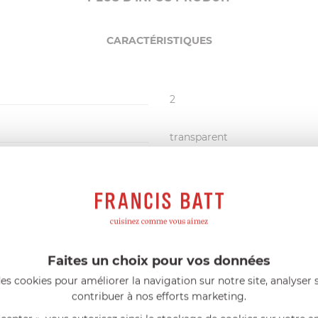
CARACTÉRISTIQUES
2
transparent
mat
1
résine acrylique
métal argenté
inox 18/10
250
g
Faites un choix pour vos données
es cookies pour améliorer la navigation sur notre site, analyser s
Oui
contribuer à nos efforts marketing.
France métropolitaine