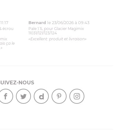
11:17
Bernard
le 23/06/2026 à 09:43
& écrou
Pale 1.1L pour Glacier Magimix
11031/121/123/124
imix.
«Excellent: produit et livraison»
is ça le
.»
SUIVEZ-NOUS