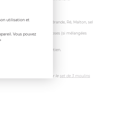
on utilisation et
utiliser de sels humides
(Guérande, Ré, Malton, sel
 de la coriandre ou des baies roses (si mélangées
ppareil. Vous pouvez
»
ent humide suffit à son entretien.
ts.
é ou optez directement pour le
set de 3 moulins