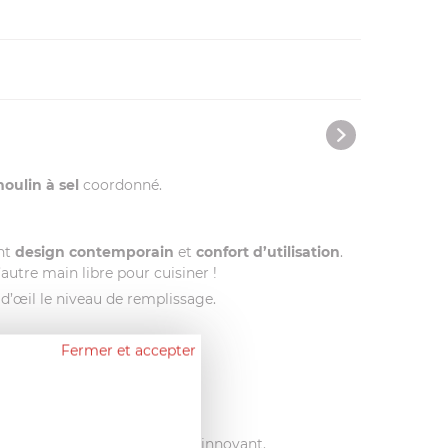
oulin à sel
coordonné.
nt
design contemporain
et
confort d’utilisation
.
autre main libre pour cuisiner !
d’œil le niveau de remplissage.
Fermer et accepter
 résistance et leur caractère innovant.