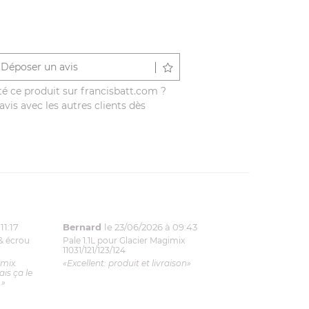
Déposer un avis
é ce produit sur francisbatt.com ?
vis avec les autres clients dès
11:17
Bernard
le 23/06/2026 à 09:43
& écrou
Pale 1.1L pour Glacier Magimix
11031/121/123/124
imix.
«Excellent: produit et livraison»
is ça le
.»