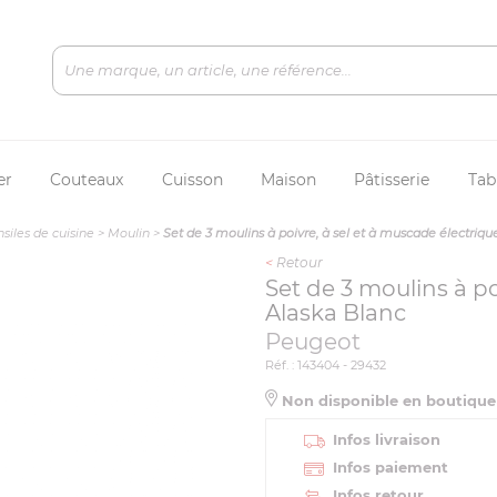
er
Couteaux
Cuisson
Maison
Pâtisserie
Tab
siles de cuisine
>
Moulin
>
Set de 3 moulins à poivre, à sel et à muscade électriqu
<
Retour
Set de 3 moulins à po
Alaska Blanc
Peugeot
Réf. : 143404 - 29432
Non disponible en boutiqu
Infos livraison
Infos paiement
Infos retour