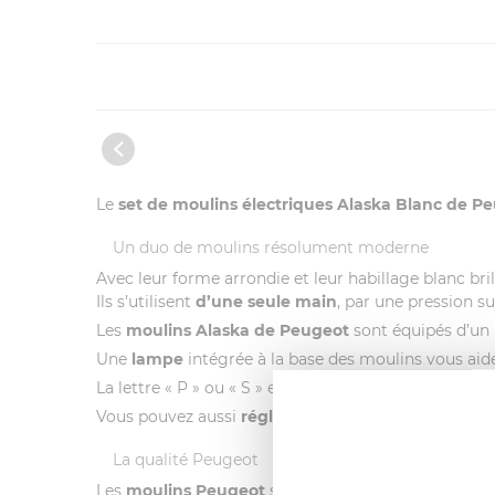
Le
set de moulins électriques Alaska Blanc de P
Un duo de moulins résolument moderne
Avec leur forme arrondie et leur habillage blanc bril
Ils s’utilisent
d’une seule main
, par une pression su
Les
moulins Alaska de Peugeot
sont équipés d’un
Une
lampe
intégrée à la base des moulins vous aide 
La lettre « P » ou « S » est inscrite sur le réservoir
Vous pouvez aussi
régler la mouture
des grains à l
La qualité Peugeot
Les
moulins Peugeot
sont reconnus par les amoureux