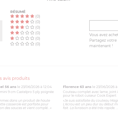
RÉSUMÉ
(0)
(0)
(0)
(0)
Vous avez achet
(0)
Partagez votre a
(0)
maintenant !
s avis produits
l 56 ans
le 23/06/2026 à 12:04
Florence 63 ans
le 23/06/2026 à 
mini 9 cm Castelpro 5 ply poignée
Couteau complet avec lame, joint 
pour le robot cuiseur Cook Expert
mmes dans un produit de haute
«Je suis satisfaite du couteau Mag
ette casserole est parfaite pour
L'écrou est un peu dur au début ma
ion des sauces et vient complé...»
fait. La livraison a été très rapide. ..