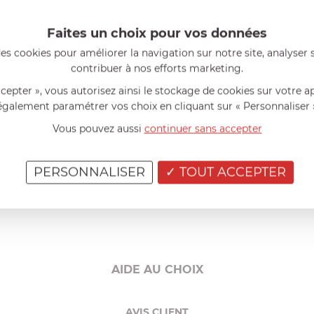
t les moulins électriques Alaska sont
garantis 2 ans
.
Faites un choix pour vos données
es cookies pour améliorer la navigation sur notre site, analyser s
 épice que du sel, d’un diamètre inférieur ou égal à 5 mm.
Ne pas 
contribuer à nos efforts marketing.
vre d’un diamètre inférieur ou égal à 5 mm (noir, blanc ou vert),
ccepter », vous autorisez ainsi le stockage de cookies sur votre a
roses dans le mélange).
également paramétrer vos choix en cliquant sur « Personnaliser 
es plutôt qu’une seule pression prolongée.
Vous pouvez aussi
continuer sans accepter
utiliser de produits détergents pour le laver. Un chiffon légèrem
e mécanisme du moulin. Tenir le moulin hors de portée des enfan
ur, de l'humidité et du gel.
PERSONNALISER
TOUT ACCEPTER
ues Alaska avec le
moulin à muscade électrique Alaska
coordonn
AIDE AU CHOIX
AVIS CLIENT