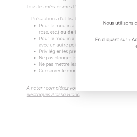
Tous les mécanismes Peugeot sont
garantis à vie
e
Précautions d’utilisation
Nous utilisons d
Pour le moulin à sel : n'utiliser aucune autre
rose, etc.)
ou de fleur de sel.
Pour le moulin à poivre : n’utiliser que du poi
En cliquant sur « A
avec un autre poivre, maximum 15 % de baies 
Privilégier les pressions courtes et successiv
Ne pas plonger le moulin dans l’eau et ne pas 
Ne pas mettre les doigts ou tout objet dans l
Conserver le moulin rempli à l'abri de la chale
À noter : complétez votre set de 2 moulins électriq
électriques Alaska Blanc
.