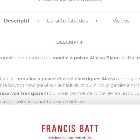
Descriptif
Caractéristiques
Vidéos
DESCRIPTIF
eugeot
se compose d'un
moulin à poivre Alaska Blanc
et d'un
m
lant, les
moulins à poivre et à sel électriques
Alaska
conjugue
r le bouton rond placé sur le haut du moulin. Vous gardez ainsi l’
réservoir transparent
qui vous permet de surveiller en un coup 
à contrôler la quantité d'épice utilisée.
 pour rappeler la nature du contenu.
’aide d’une
molette
située sous le moulin.
 de la gastronomie depuis le XIXe siècle pour leur finesse, leur