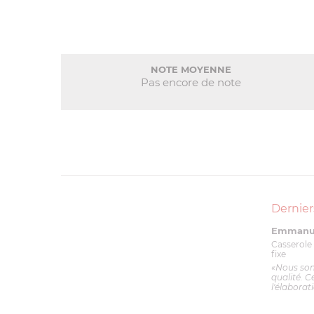
NOTE MOYENNE
Pas encore de note
Dernier
Emmanue
Casserole 
fixe
«Nous so
qualité. C
l'élaborat