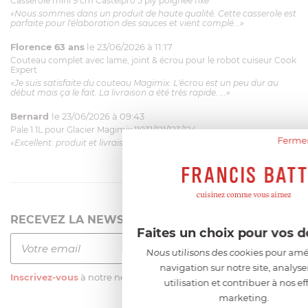
Casserole mini 9 cm Castelpro 5 ply poignée fixe
«Nous sommes dans un produit de haute qualité. Cette casserole est
parfaite pour l'élaboration des sauces et vient complé...»
Florence 63 ans
le 23/06/2026 à 11:17
Couteau complet avec lame, joint & écrou pour le robot cuiseur Cook
Expert
«Je suis satisfaite du couteau Magimix. L'écrou est un peu dur au
début mais ça le fait. La livraison a été très rapide. ...»
Bernard
le 23/06/2026 à 09:43
Pale 1.1L pour Glacier Magimix 11031/121/123/124
Fermer
«Excellent: produit et livraison»
RECEVEZ LA NEWSLETTER
Faites un choix pour vos 
Nous utilisons des cookies pour amél
navigation sur notre site, analyse
Inscrivez-vous
à notre newsletter
utilisation et contribuer à nos eff
marketing.