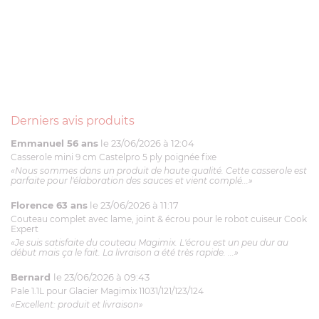
Derniers avis produits
Emmanuel 56 ans
le 23/06/2026 à 12:04
Casserole mini 9 cm Castelpro 5 ply poignée fixe
«Nous sommes dans un produit de haute qualité. Cette casserole est
parfaite pour l'élaboration des sauces et vient complé...»
Florence 63 ans
le 23/06/2026 à 11:17
Couteau complet avec lame, joint & écrou pour le robot cuiseur Cook
Expert
«Je suis satisfaite du couteau Magimix. L'écrou est un peu dur au
début mais ça le fait. La livraison a été très rapide. ...»
Bernard
le 23/06/2026 à 09:43
Pale 1.1L pour Glacier Magimix 11031/121/123/124
«Excellent: produit et livraison»