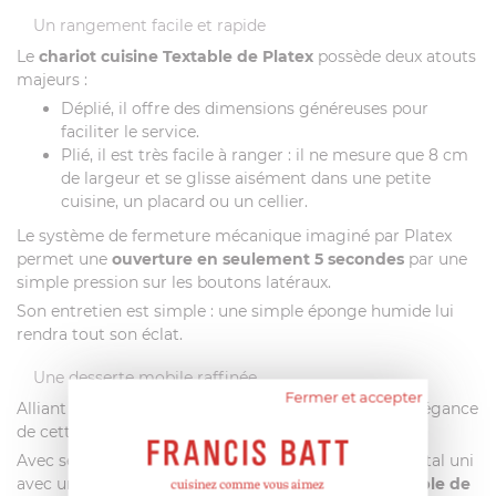
Un rangement facile et rapide
Le
chariot cuisine Textable de Platex
possède deux atouts
majeurs :
Déplié, il offre des dimensions généreuses pour
faciliter le service.
Plié, il est très facile à ranger : il ne mesure que 8 cm
de largeur et se glisse aisément dans une petite
cuisine, un placard ou un cellier.
Le système de fermeture mécanique imaginé par Platex
permet une
ouverture en seulement 5 secondes
par une
simple pression sur les boutons latéraux.
Son entretien est simple : une simple éponge humide lui
rendra tout son éclat.
Une desserte mobile raffinée
Fermer et accepter
Alliant des matériaux nobles et un design soigné, l’élégance
de cette
desserte
vous enchantera.
Avec ses
montants chromés
et ses plateaux gris métal uni
avec une finition mat,
la desserte à roulettes Textable de