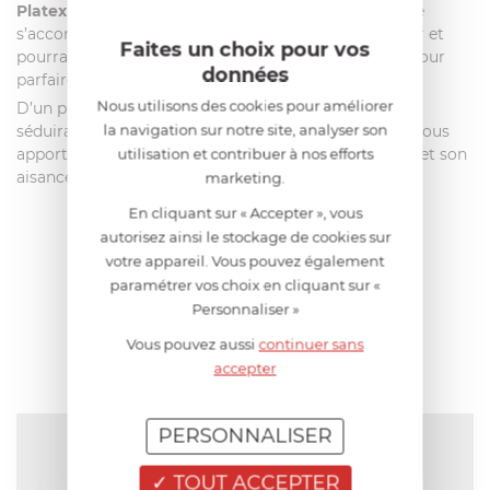
Platex
allie à la perfection élégance et discrétion. Elle
s’accordera facilement avec tous les styles d’intérieur et
Faites un choix pour vos
pourra également servir de petit meuble d’appoint pour
données
parfaire votre décoration.
Nous utilisons des cookies pour améliorer
D’un premier abord,
la desserte mobile Platex
vous
la navigation sur notre site, analyser son
séduira par son style et son élégance. À l’usage, elle vous
utilisation et contribuer à nos efforts
apportera satisfaction au quotidien par sa simplicité et son
aisance.
marketing.
En cliquant sur « Accepter », vous
autorisez ainsi le stockage de cookies sur
AIDE AU CHOIX
votre appareil. Vous pouvez également
paramétrer vos choix en cliquant sur «
Personnaliser »
AVIS CLIENT
Vous pouvez aussi
continuer sans
accepter
PERSONNALISER
NOTE MOYENNE
Pas encore de note
TOUT ACCEPTER