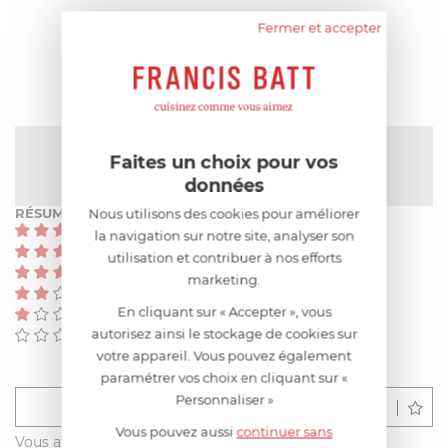
Fermer et accepter
AVIS CLIENT
NOTE MOYENNE
Faites un choix pour vos
Pas encore de note
données
Nous utilisons des cookies pour améliorer
RÉSUMÉ
(0)
la navigation sur notre site, analyser son
(0)
utilisation et contribuer à nos efforts
(0)
marketing.
(0)
En cliquant sur « Accepter », vous
(0)
autorisez ainsi le stockage de cookies sur
(0)
votre appareil. Vous pouvez également
paramétrer vos choix en cliquant sur «
Personnaliser »
Déposer un avis
Vous pouvez aussi
continuer sans
Vous avez acheté ce produit sur francisbatt.com ?