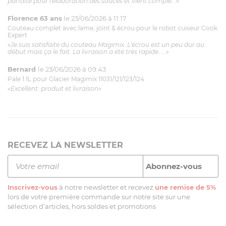
parfaite pour l'élaboration des sauces et vient complé...»
Florence 63 ans
le 23/06/2026 à 11:17
Couteau complet avec lame, joint & écrou pour le robot cuiseur Cook
Expert
«Je suis satisfaite du couteau Magimix. L'écrou est un peu dur au
début mais ça le fait. La livraison a été très rapide. ...»
Bernard
le 23/06/2026 à 09:43
Pale 1.1L pour Glacier Magimix 11031/121/123/124
«Excellent: produit et livraison»
RECEVEZ LA NEWSLETTER
Inscrivez-vous
à notre newsletter et recevez
une remise de 5%
lors de votre première commande sur notre site sur une
sélection d’articles, hors soldes et promotions