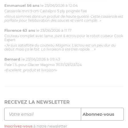
Emmanuel 56 ans
le 23/06/2026 à 12:04
Casserole mini 9 cm Castelpro 5 ply poignée fixe
«Nous sommes dans un produit de haute qualité. Cette casserole est
parfaite pour l'élaboration des sauces et vient complé...»
Florence 63 ans
le 23/06/2026 à 11:17
Couteau complet avec lame, joint & écrou pour le robot cuiseur Cook
Expert
«Je suis satisfaite du couteau Magimix. L'écrou est un peu dur au
début mais ça le fait. La livraison a été très rapide. ...»
Bernard
le 23/06/2026 à 09:43
Pale 1.1L pour Glacier Magimix 11031/121/123/124
«Excellent: produit et livraison»
RECEVEZ LA NEWSLETTER
Inscrivez-vous
à notre newsletter