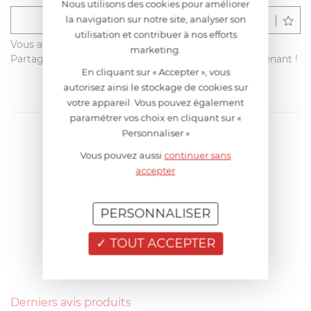
Nous utilisons des cookies pour améliorer
la navigation sur notre site, analyser son
Déposer un avis
utilisation et contribuer à nos efforts
Vous avez acheté ce produit sur francisbatt.com ?
marketing.
Partagez votre avis avec les autres clients dès maintenant !
En cliquant sur « Accepter », vous
autorisez ainsi le stockage de cookies sur
votre appareil. Vous pouvez également
paramétrer vos choix en cliquant sur «
Personnaliser »
Vous pouvez aussi
continuer sans
accepter
PERSONNALISER
TOUT ACCEPTER
Derniers avis produits