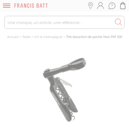
Accueil
>
Table
>
Vin & champagne
>
Tire-bouchon de poche Noir PM 100