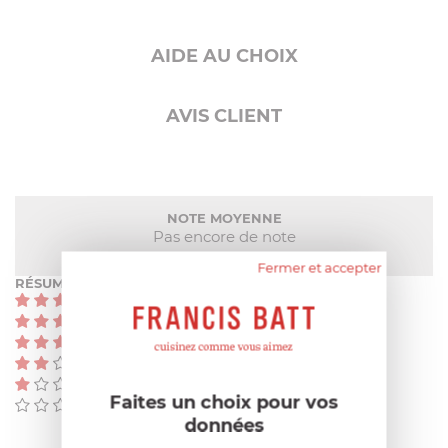
AIDE AU CHOIX
AVIS CLIENT
NOTE MOYENNE
Pas encore de note
Fermer et accepter
RÉSUMÉ
(0)
(0)
(0)
(0)
(0)
Faites un choix pour vos
(0)
données