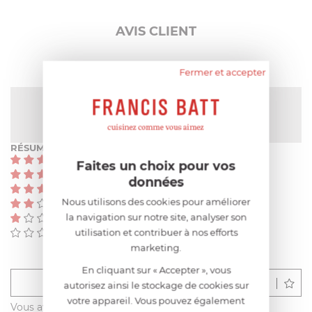
AVIS CLIENT
Fermer et accepter
NOTE MOYENNE
5
/
5
(1 avis)
RÉSUMÉ
(1)
Faites un choix pour vos
(0)
données
(0)
Nous utilisons des cookies pour améliorer
(0)
la navigation sur notre site, analyser son
(0)
utilisation et contribuer à nos efforts
(0)
marketing.
En cliquant sur « Accepter », vous
Déposer un avis
autorisez ainsi le stockage de cookies sur
votre appareil. Vous pouvez également
Vous avez acheté ce produit sur francisbatt.com ?