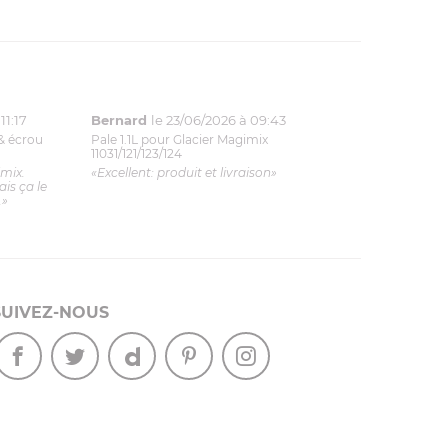
11:17
Bernard
le 23/06/2026 à 09:43
& écrou
Pale 1.1L pour Glacier Magimix
11031/121/123/124
imix.
«Excellent: produit et livraison»
is ça le
.»
SUIVEZ-NOUS