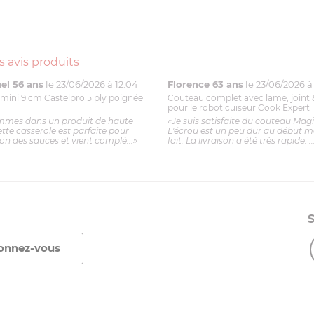
s avis produits
l 56 ans
le 23/06/2026 à 12:04
Florence 63 ans
le 23/06/2026 à 
mini 9 cm Castelpro 5 ply poignée
Couteau complet avec lame, joint 
pour le robot cuiseur Cook Expert
mmes dans un produit de haute
«Je suis satisfaite du couteau Mag
ette casserole est parfaite pour
L'écrou est un peu dur au début ma
ion des sauces et vient complé...»
fait. La livraison a été très rapide. ..