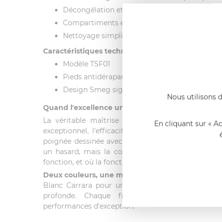
Décongélation et chauffage doux pour toutes 
Compartiments extra-larges à centrage auto
Nettoyage simplifié avec tiroir à miettes amo
Caractéristiques techniques
Modèle TSF01
Pieds antidérapants pour une stabilité optima
Design Smeg signature années 1950
Nous utilisons d
Quand l'excellence unit deux univers
La véritable maîtrise se lit dans les détails :
En cliquant sur « A
exceptionnel, l'efficacité d'une cuisine parfaitem
poignée dessinée avec intention. La rencontre en
un hasard, mais la convergence de deux philosop
fonction, et où la fonction devient beauté.
Deux couleurs, une même exigence
Blanc Carrara pour une pureté minérale, ou Ve
profonde. Chaque finition s'accompagne d'
performances d'exception.