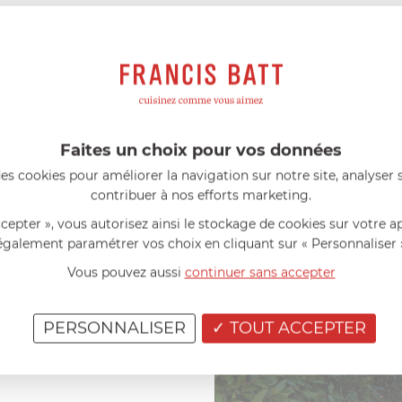
les situations
matique
vible
le
Faites un choix pour vos données
es cookies pour améliorer la navigation sur notre site, analyser s
contribuer à nos efforts marketing.
 le ronronnement d'un moteur
ccepter », vous autorisez ainsi le stockage de cookies sur votre a
ent organisée, la courbe d'une
également paramétrer vos choix en cliquant sur « Personnaliser 
tre Smeg et Porsche n'est pas
Vous pouvez aussi
continuer sans accepter
hies où la beauté naît de la
PERSONNALISER
TOUT ACCEPTER
rt Ombre pour une modernité
accents noirs mats et de