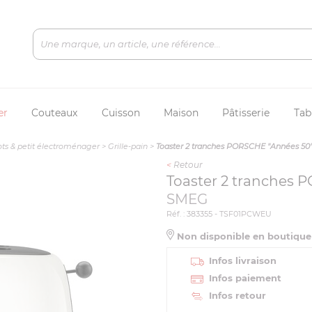
er
Couteaux
Cuisson
Maison
Pâtisserie
Tab
ts & petit électroménager
>
Grille-pain
>
Toaster 2 tranches PORSCHE "Années 50"
<
Retour
Toaster 2 tranches 
SMEG
Réf. : 383355 - TSF01PCWEU
Non disponible en boutiqu
Infos livraison
Infos paiement
Infos retour