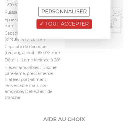
: 230 V 50 Hz
PERSONNALISER
Puissance moteur : 0,19 kW
Epaisseur de coupe : 0 - 14
TOUT ACCEPTER
mm
Capacité de découpe
(circulaire) : 178 mm
Capacité de découpe
(rectangulaire) :185x175 mm
Détails : Lame inclinée à 20°
Pièces amovibles : Disque
pare-lame, pressamerce,
Plateau port-aliment
renversable mais non
amovible, Déflecteur de
tranche
AIDE AU CHOIX