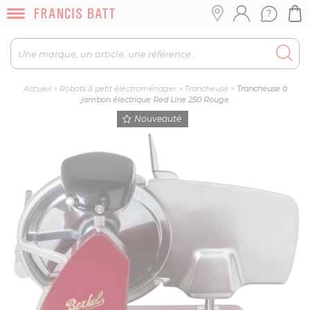
Accueil
>
Robots & petit électroménager
>
Trancheuse
>
Trancheuse à
jambon électrique Red Line 250 Rouge
Nouveauté