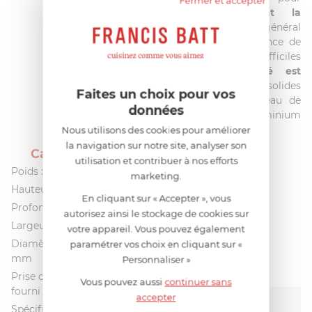
Fermer et accepter
nettoyer facilement la
lame
. Le nettoyage général
est facilité par l’absence de
petits espaces difficiles
d’accès. La
sécurité est
assurée
par deux solides
Faites un choix pour vos
poignées et un anneau de
données
protection en aluminium
alimentaire.
Nous utilisons des cookies pour améliorer
la navigation sur notre site, analyser son
Caractéristiques
utilisation et contribuer à nos efforts
Poids : 22 kg
marketing.
Hauteur [B] :420 mm
En cliquant sur « Accepter », vous
Profondeur [C] :515 mm
autorisez ainsi le stockage de cookies sur
Largeur [A] :505 mm
votre appareil. Vous pouvez également
Diamètre de la lame : 250
paramétrer vos choix en cliquant sur «
mm
Personnaliser »
Prise de courant : Cable
Vous pouvez aussi
continuer sans
fourni avec prise EU
accepter
Spécifications électriques