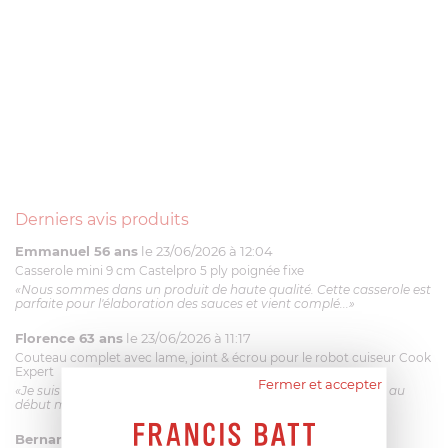
Derniers avis produits
Emmanuel 56 ans
le 23/06/2026 à 12:04
Casserole mini 9 cm Castelpro 5 ply poignée fixe
«Nous sommes dans un produit de haute qualité. Cette casserole est
parfaite pour l'élaboration des sauces et vient complé...»
Florence 63 ans
le 23/06/2026 à 11:17
Couteau complet avec lame, joint & écrou pour le robot cuiseur Cook
Expert
Fermer et accepter
«Je suis satisfaite du couteau Magimix. L'écrou est un peu dur au
début mais ça le fait. La livraison a été très rapide. ...»
Bernard
le 23/06/2026 à 09:43