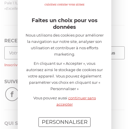
Pale 1.1L pour Glacier Magimix 11031/121/123/124
«Excellent: produit et livraison»
Faites un choix pour vos
données
Nous utilisons des cookies pour améliorer
RECEVEZ LA NEWSLETTER
la navigation sur notre site, analyser son
utilisation et contribuer à nos efforts
marketing.
En cliquant sur « Accepter », vous
Inscrivez-vous
à notre newsletter
autorisez ainsi le stockage de cookies sur
votre appareil. Vous pouvez également
SUIVEZ-NOUS
paramétrer vos choix en cliquant sur «
Personnaliser »
Vous pouvez aussi
continuer sans
accepter
PERSONNALISER
QUI SOMMES-NOUS?