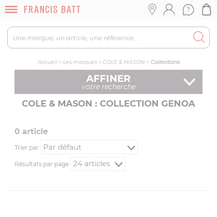
Accueil
>
Les marques
>
COLE & MASON
>
Collections
AFFINER
votre recherche
COLE & MASON : COLLECTION GENOA
0
article
Trier par
Résultats par page