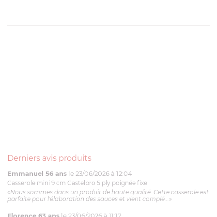
Derniers avis produits
Emmanuel 56 ans
le 23/06/2026 à 12:04
Casserole mini 9 cm Castelpro 5 ply poignée fixe
«Nous sommes dans un produit de haute qualité. Cette casserole est
parfaite pour l'élaboration des sauces et vient complé...»
Florence 63 ans
le 23/06/2026 à 11:17