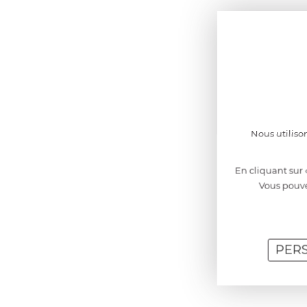
Nous utiliso
En cliquant sur 
Vous pouve
PER