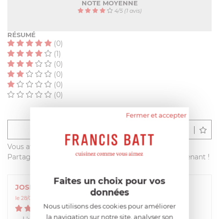
NOTE MOYENNE
4
/
5
(1 avis)
RÉSUMÉ
(0)
(1)
(0)
(0)
(0)
(0)
Fermer et accepter
Déposer un avis
Vous avez acheté ce produit sur francisbatt.com ?
Partagez votre avis avec les autres clients dès maintenant !
Faites un choix pour vos
JOSETTE
données
le 28/08/2015 à 09:45:04
Nous utilisons des cookies pour améliorer
4
/
5
la navigation sur notre site, analyser son