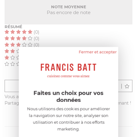
NOTE MOYENNE
Pas encore de note
RÉSUMÉ
(0)
(0)
(0)
(0)
Fermer et accepter
(0)
(0)
Déposer un avis
Faites un choix pour vos
Vous avez acheté ce produit sur francisbatt.com ?
données
Partagez votre avis avec les autres clients dès maintenant !
Nous utilisons des cookies pour améliorer
la navigation sur notre site, analyser son
utilisation et contribuer à nos efforts
marketing.