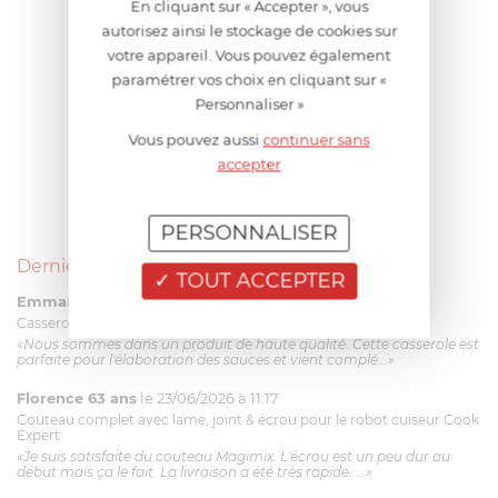
En cliquant sur « Accepter », vous
autorisez ainsi le stockage de cookies sur
votre appareil. Vous pouvez également
paramétrer vos choix en cliquant sur «
Personnaliser »
Vous pouvez aussi
continuer sans
accepter
PERSONNALISER
Derniers avis produits
TOUT ACCEPTER
Emmanuel 56 ans
le 23/06/2026 à 12:04
Casserole mini 9 cm Castelpro 5 ply poignée fixe
«Nous sommes dans un produit de haute qualité. Cette casserole est
parfaite pour l'élaboration des sauces et vient complé...»
Florence 63 ans
le 23/06/2026 à 11:17
Couteau complet avec lame, joint & écrou pour le robot cuiseur Cook
Expert
«Je suis satisfaite du couteau Magimix. L'écrou est un peu dur au
début mais ça le fait. La livraison a été très rapide. ...»