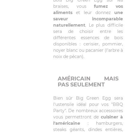
bois Big Green Egg sur les
braises, vous
fumez vos
aliments
et leur donnez
une
saveur incomparable
naturellement
. Le plus difficile
sera de choisir entre les
différentes essences de bois
disponibles : cerisier, pommier,
noyer blanc ou pacanier (l'arbre à
noix de pécan).
AMÉRICAIN MAIS
PAS SEULEMENT
Bien sûr Big Green Egg sera
l'ustensile idéal pour vos "BBQ
Party". De nombreux accessoires
vous permettront de
cuisiner à
l'américaine
: hamburgers,
steaks géants, dindes entières,