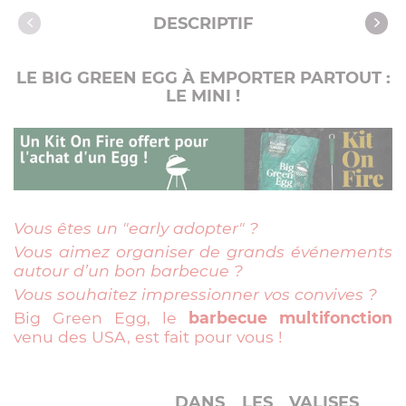
Caractéristiques
DESCRIPTIF
Notices
Vidéos
LE BIG GREEN EGG À EMPORTER PARTOUT :
LE MINI !
Recettes avec cet article
Vous êtes un "early adopter" ?
Vous aimez organiser de grands événements
autour d’un bon barbecue ?
Vous souhaitez impressionner vos convives ?
Big Green Egg, le
barbecue multifonction
venu des USA, est fait pour vous !
DANS LES VALISES