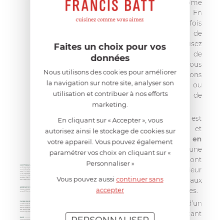
cuiseur est très économe
en combustible. En
remplissant une seule fois
le foyer (1 portion de
charbon), vous cuisez
Faites un choix pour vos
pendant 6 à 8 heures de
données
façon constante et vous
Nous utilisons des cookies pour améliorer
évitez les manipulations
la navigation sur notre site, analyser son
salissantes à répétition ou
utilisation et contribuer à nos efforts
les approximations de
marketing.
dosage.
Le Big Green Egg est
En cliquant sur « Accepter », vous
composé d'une base et
autorisez ainsi le stockage de cookies sur
d'un couvercle
en
votre appareil. Vous pouvez également
céramique isolante
d'une
paramétrer vos choix en cliquant sur «
grande robustesse. Ils sont
Personnaliser »
garantis à vie
! L'extérieur
Vous pouvez aussi
continuer sans
est verni pour résister aux
accepter
éclats et aux égratignures.
La base est équipée d'un
volet de tirage, permettant