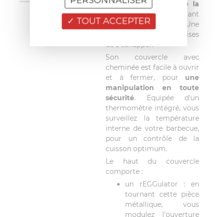
PERSONNALISER
un contrôle précis de la
température
et facilitant
TOUT ACCEPTER
le retrait des cendres. Une
grille empêche les braises
de s'échapper.
Son couvercle avec
cheminée est facile à ouvrir
et à fermer, pour
une
manipulation en toute
sécurité
. Equipée d'un
thermomètre intégré, vous
surveillez la température
interne de votre barbecue,
pour un contrôle de la
cuisson optimum.
Le haut du couvercle
comporte :
un rEGGulator : en
tournant cette pièce
métallique, vous
modulez l'ouverture