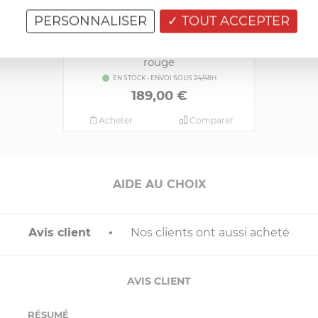
PERSONNALISER
TOUT ACCEPTER
MAGIMIX
Blender 1.8 litre Power 3 Laqué
rouge
EN STOCK - ENVOI SOUS 24/48H
189,00 €
Acheter
Comparer
AIDE AU CHOIX
Avis client
Nos clients ont aussi acheté
AVIS CLIENT
RÉSUMÉ