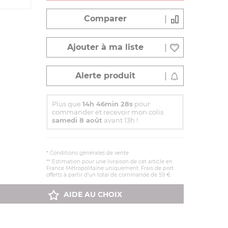
Comparer
Ajouter à ma liste
Alerte produit
Plus que
14h 46min 27s
pour
commander et recevoir mon colis
samedi 8 août
avant 13h !
*
Conditions générales de vente
** Estimation pour une livraison de cet article en
France Métropolitaine uniquement. Frais de port
offerts à partir d'un total de commande de 59 €
AIDE AU CHOIX