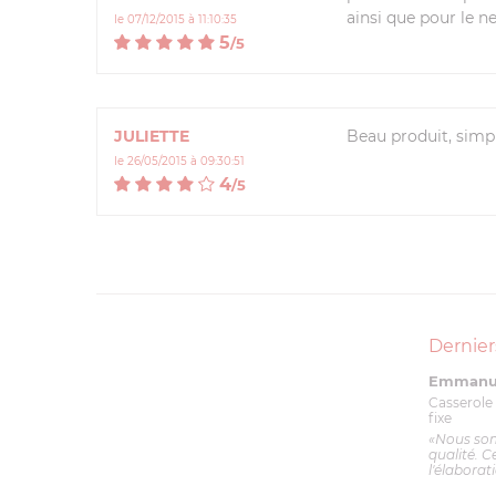
ainsi que pour le n
le 07/12/2015 à 11:10:35
5
/
5
JULIETTE
Beau produit, simpl
le 26/05/2015 à 09:30:51
4
/
5
Dernier
Emmanue
Casserole 
fixe
«Nous so
qualité. C
l'élaborat