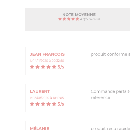
NOTE MOYENNE
4.8
/
5
(4 avis)
JEAN FRANCOIS
produit conforme a
le 14/11/2020 à 00:32:50
5
/
5
LAURENT
Commande parfaite 
référence
le 18/08/2020 à 10:19:05
5
/
5
MÉLANIE
produit recu rapide