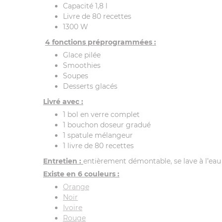
Capacité 1,8 l
Livre de 80 recettes
1300 W
4 fonctions préprogrammées :
Glace pilée
Smoothies
Soupes
Desserts glacés
Livré avec :
1 bol en verre complet
1 bouchon doseur gradué
1 spatule mélangeur
1 livre de 80 recettes
Entretien :
entièrement démontable, se lave à l’eau 
Existe en 6 couleurs :
Orange
Noir
Ivoire
Rouge