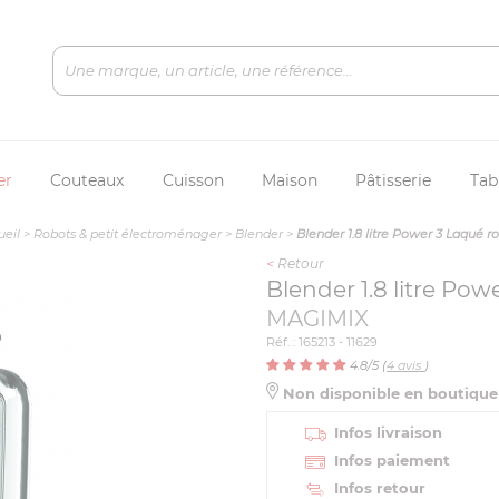
er
Couteaux
Cuisson
Maison
Pâtisserie
Tab
ueil
>
Robots & petit électroménager
>
Blender
>
Blender 1.8 litre Power 3 Laqué r
<
Retour
Blender 1.8 litre Po
MAGIMIX
Réf. : 165213 - 11629
4.8
/5 (
4
avis
)
Non disponible en boutiqu
Infos livraison
Infos paiement
Infos retour