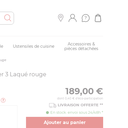
Accessoires &
le
Ustensiles de cuisine
pièces détachées
ouge
wer 3 Laqué rouge
189,00
€
dont 0,40 € d'éco-participation
e
LIVRAISON OFFERTE
**
En stock. envoi sous 24/48h *
Ajouter au panier