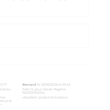
11:17
Bernard
le 23/06/2026 à 09:43
& écrou
Pale 1.1L pour Glacier Magimix
11031/121/123/124
imix.
«Excellent: produit et livraison»
is ça le
.»