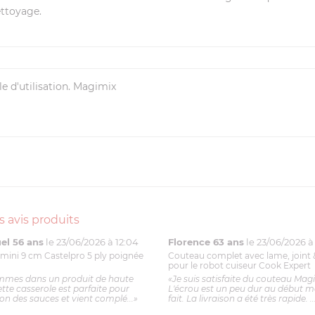
ettoyage.
e d'utilisation. Magimix
s avis produits
l 56 ans
le 23/06/2026 à 12:04
Florence 63 ans
le 23/06/2026 à 
mini 9 cm Castelpro 5 ply poignée
Couteau complet avec lame, joint 
pour le robot cuiseur Cook Expert
mmes dans un produit de haute
«Je suis satisfaite du couteau Mag
ette casserole est parfaite pour
L'écrou est un peu dur au début ma
ion des sauces et vient complé...»
fait. La livraison a été très rapide. ..