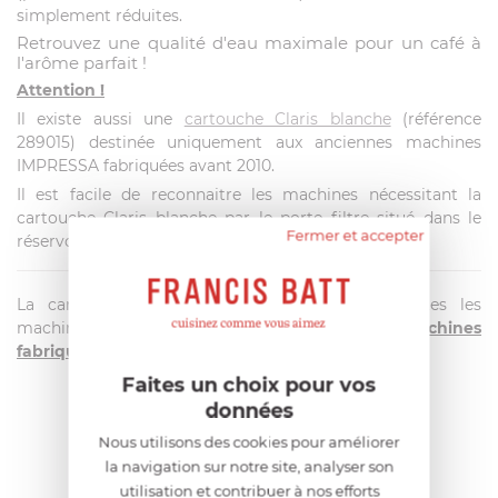
simplement réduites.
Retrouvez une qualité d'eau maximale pour un café à
l'arôme parfait !
Attention !
Il existe aussi une
cartouche Claris blanche
(référence
289015) destinée uniquement aux anciennes machines
IMPRESSA fabriquées avant 2010.
Il est facile de reconnaitre les machines nécessitant la
cartouche Claris blanche par le porte filtre situé dans le
Fermer et accepter
réservoir. Ce porte-filtre est de couleur noire.
La cartouche
Claris bleue
est destinée à toutes les
machines de la
ligne
A
, F,
ENA
,
GIGA 5
& les machines
fabriquées depuis 2010
.
Faites un choix pour vos
données
AIDE AU CHOIX
Nous utilisons des cookies pour améliorer
la navigation sur notre site, analyser son
utilisation et contribuer à nos efforts