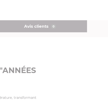
Avis clients
0
 "ANNÉES
pérature, transformant