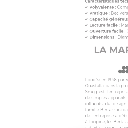
Caractéristiques tec
✔
Polyvalente
: Compa
✔
Pratique
: Bec ver
✔
Capacité généreu
✔
Lecture facile
: Ma
✔
Ouverture facile
: 
✔
Dimensions
: Diam
LA MA
Fondée en 1948 par Vi
Guastalla, dans la pro
Smeg est l'entrepris
de simples appareils
influents du design 
famille Bertazzoni da
de l'entreprise a dé
à l'origine, les Berta
activité pour de