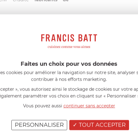
Depuis quelques années, SMEG est partena
HandiCaPZéro
qui entreprend depuisplus de 3 d
dans le but d'améliorer l'autonomie des per
Aujourd'hui avec Smeg, elle propose notamment 
en braille. Le but étant de rendre ces produits fac
toute personne déficiente visuelle.
Faites un choix pour vos données
Ces notices, en braille ou sur CD audio peuve
es cookies pour améliorer la navigation sur notre site, analyser s
gratuitement
ou bien être
consultées directemen
internet
contribuer à nos efforts marketing.
handicapzero.org
, site totalement ada
malvoyants.
ccepter », vous autorisez ainsi le stockage de cookies sur votre a
également paramétrer vos choix en cliquant sur « Personnaliser 
Vous pouvez aussi
continuer sans accepter
CARACTÉRISTIQUES
PERSONNALISER
TOUT ACCEPTER