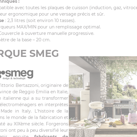
hniques :
tible avec toutes les plaques de cuisson (induction, gaz, vitrocé
seur ergonomique pour une versage précis et sûr.
se
: 2,3 litres (soit environ 10 tasses).
rqueurs MAX/MIN pour un remplissage optimal.
Couvercle à ouverture manuelle progressive.
ètre de la base – 20 cm.
RQUE SMEG
ttorio Bertazzoni, originaire de
vince de Reggio Emilia en Italie,
e italienne qui a su transformer
 électroménagers en interprètes
Made in Italy. L'histoire de la
ns le monde de la fabrication et
buté au XIXème siècle. Forgerons
zzoni ont peu à peu diversifié leur
venir ensuite
fabricants de