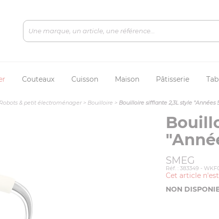
er
Couteaux
Cuisson
Maison
Pâtisserie
Tab
Robots & petit électroménager
>
Bouilloire
>
Bouilloire sifflante 2,3L style "Année
Bouillo
"Anné
SMEG
Réf. : 383349 - WK
Cet article n'es
NON DISPONI