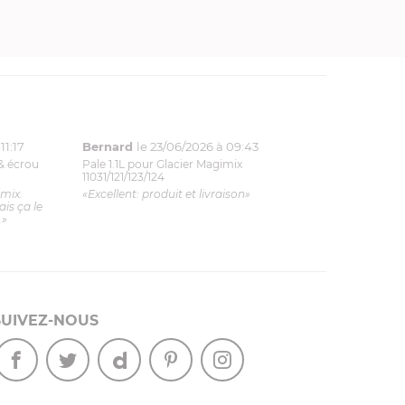
11:17
Bernard
le 23/06/2026 à 09:43
& écrou
Pale 1.1L pour Glacier Magimix
11031/121/123/124
imix.
«Excellent: produit et livraison»
is ça le
.»
SUIVEZ-NOUS