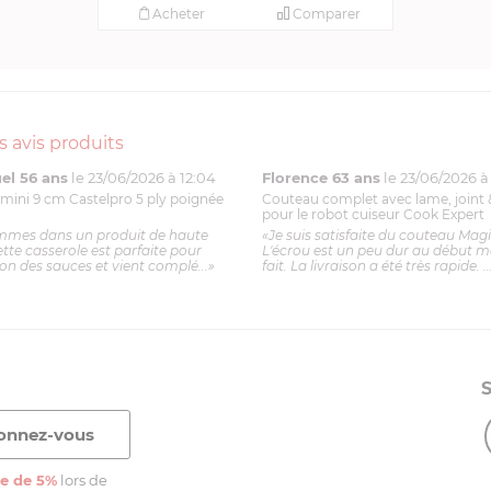
Acheter
Comparer
s avis produits
l 56 ans
le 23/06/2026 à 12:04
Florence 63 ans
le 23/06/2026 à 
mini 9 cm Castelpro 5 ply poignée
Couteau complet avec lame, joint 
pour le robot cuiseur Cook Expert
mmes dans un produit de haute
«Je suis satisfaite du couteau Mag
ette casserole est parfaite pour
L'écrou est un peu dur au début ma
ion des sauces et vient complé...»
fait. La livraison a été très rapide. ..
e de 5%
lors de