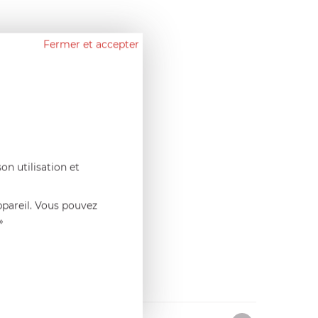
Fermer et accepter
ire de l'
association
écennies des actions
sonnes malvoyantes.
l'édition de notices
iles d'utilisation pour
nt être commandées
on utilisation et
t sur le portail
pté aux aveugles et
ppareil. Vous pouvez
»