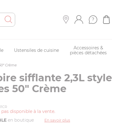
Accessoires &
le
Ustensiles de cuisine
pièces détachées
s 50" Crème
ire sifflante 2,3L style
es 50" Crème
F01CR
t pas disponible à la vente.
BLE
en boutique
En savoir plus