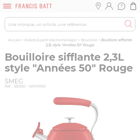
Accueil
>
Robots & petit électroménager
>
Bouilloire
>
Bouilloire sifflante
2,3L style "Années 50" Rouge
Bouilloire sifflante 2,3L
style "Années 50" Rouge
SMEG
Réf. : 383350 - WKF01RD