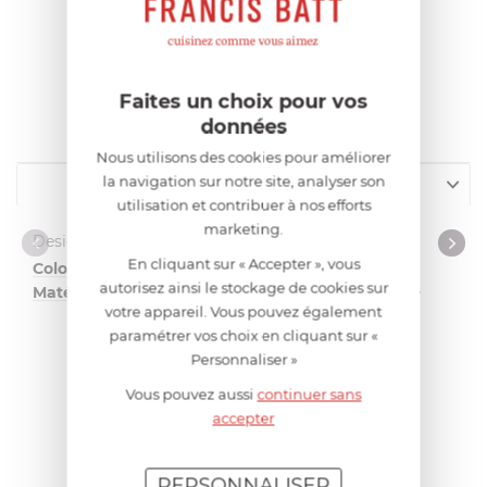
Faites un choix pour vos
CARACTÉRISTIQUES
données
Nous utilisons des cookies pour améliorer
la navigation sur notre site, analyser son
Design et matériaux
utilisation et contribuer à nos efforts
marketing.
Compatibilité
Design et matériaux
En cliquant sur « Accepter », vous
Coloris dominant
rouge
autorisez ainsi le stockage de cookies sur
Matériau
acier inoxydable
votre appareil. Vous pouvez également
paramétrer vos choix en cliquant sur «
Personnaliser »
Vous pouvez aussi
continuer sans
accepter
AVIS CLIENTS
0
PERSONNALISER