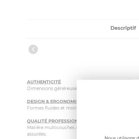
Descriptif
AUTHENTICITÉ
Dimensions généreuses, arrondi intérieur, bord verse
DESIGN & ERGONOMIE
Formes fluides et montures élégantes développées 
QUALITÉ PROFESSIONNELLE & ROBUSTESSE
Matière multicouches /multimatériaux. Alliance d'a
assurées.
Nous utilisons d