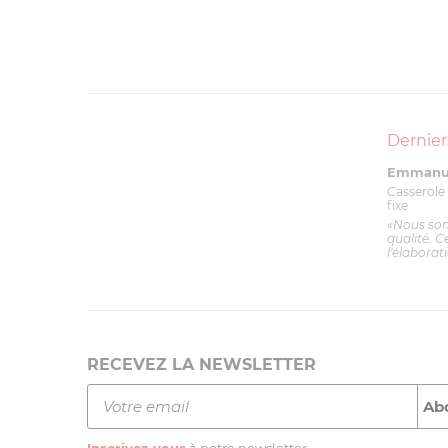
Dernier
Emmanue
Casserole 
fixe
«Nous so
qualité. C
l'élaborat
RECEVEZ LA NEWSLETTER