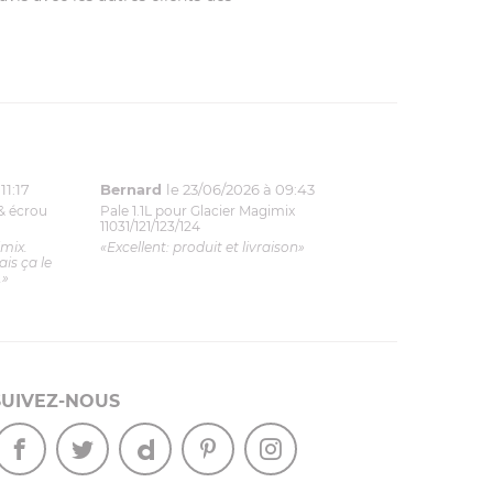
11:17
Bernard
le 23/06/2026 à 09:43
& écrou
Pale 1.1L pour Glacier Magimix
11031/121/123/124
imix.
«Excellent: produit et livraison»
is ça le
.»
SUIVEZ-NOUS