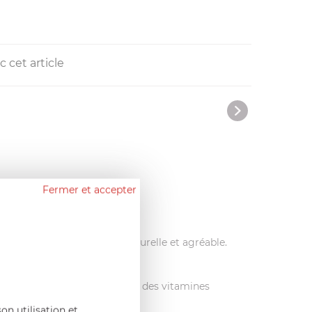
 cet article
Fermer et accepter
a Gastronomie française.
tent une prise en main naturelle et agréable.
ide et homogène. Préservation des vitamines
on utilisation et