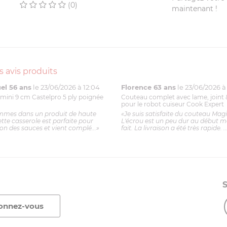
(0)
maintenant !
s avis produits
l 56 ans
le 23/06/2026 à 12:04
Florence 63 ans
le 23/06/2026 à 
mini 9 cm Castelpro 5 ply poignée
Couteau complet avec lame, joint 
pour le robot cuiseur Cook Expert
mmes dans un produit de haute
«Je suis satisfaite du couteau Mag
ette casserole est parfaite pour
L'écrou est un peu dur au début ma
ion des sauces et vient complé...»
fait. La livraison a été très rapide. ..