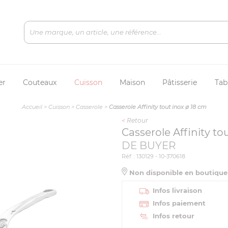
er
Couteaux
Cuisson
Maison
Pâtisserie
Tab
Accueil
>
Cuisson
>
Casserole
>
Casserole Affinity tout inox ø 18 cm
<
Retour
Casserole Affinity to
DE BUYER
Réf. : 130129 - 10-370618
Non disponible en boutiqu
Infos livraison
Infos paiement
Infos retour