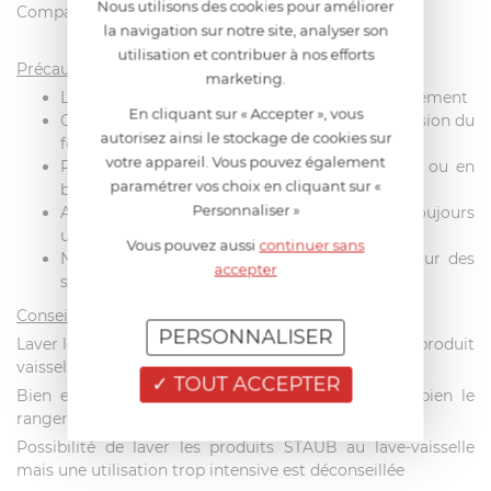
Nous utilisons des cookies pour améliorer
Compatible tous feux et four, utilisable sur induction.
la navigation sur notre site, analyser son
utilisation et contribuer à nos efforts
Précautions d’emploi
:
marketing.
La fonte émaillée doit être chauffée progressivement
En cliquant sur « Accepter », vous
Choisissez une taille de feu adaptée à la dimension du
autorisez ainsi le stockage de cookies sur
fond de votre produit STAUB
votre appareil. Vous pouvez également
Préférez des ustensiles de cuisine en silicone ou en
paramétrer vos choix en cliquant sur «
bois
Personnaliser »
Afin d’éviter tout risque de brûlure, utilisez toujours
une manique ou un gant de protection
Vous pouvez aussi
continuer sans
Ne posez pas votre récipient encore chaud sur des
accepter
surface non protégées
Conseils d’entretien
PERSONNALISER
Laver les produits STAUB sous l’eau chaude avec du produit
vaisselle et une éponge non abrasif.
TOUT ACCEPTER
Bien essuyer avec un linge propre. S’assurer de bien le
ranger sec.
Possibilité de laver les produits STAUB au lave-vaisselle
mais une utilisation trop intensive est déconseillée