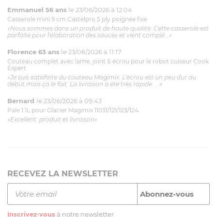
Emmanuel 56 ans
le 23/06/2026 à 12:04
Casserole mini 9 cm Castelpro 5 ply poignée fixe
«Nous sommes dans un produit de haute qualité. Cette casserole est
parfaite pour l'élaboration des sauces et vient complé...»
Florence 63 ans
le 23/06/2026 à 11:17
Couteau complet avec lame, joint & écrou pour le robot cuiseur Cook
Expert
«Je suis satisfaite du couteau Magimix. L'écrou est un peu dur au
début mais ça le fait. La livraison a été très rapide. ...»
Bernard
le 23/06/2026 à 09:43
Pale 1.1L pour Glacier Magimix 11031/121/123/124
«Excellent: produit et livraison»
RECEVEZ LA NEWSLETTER
Inscrivez-vous
à notre newsletter