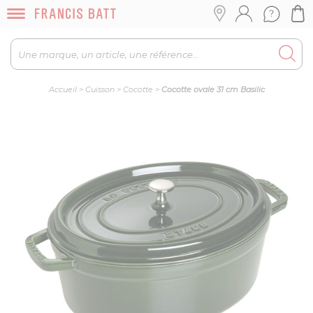
Accueil
>
Cuisson
>
Cocotte
>
Cocotte ovale 31 cm Basilic