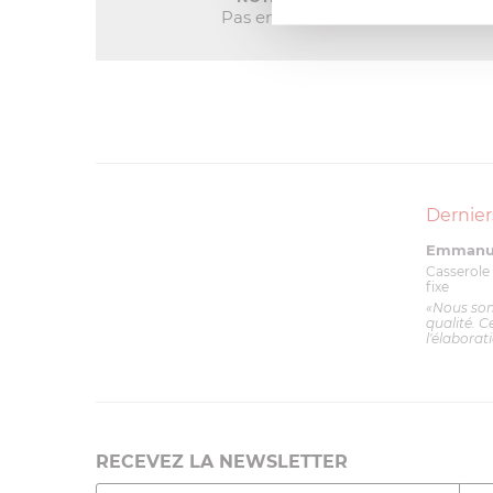
Pas encore de note
Dernier
Emmanue
Casserole 
fixe
«Nous so
qualité. C
l'élaborat
RECEVEZ LA NEWSLETTER