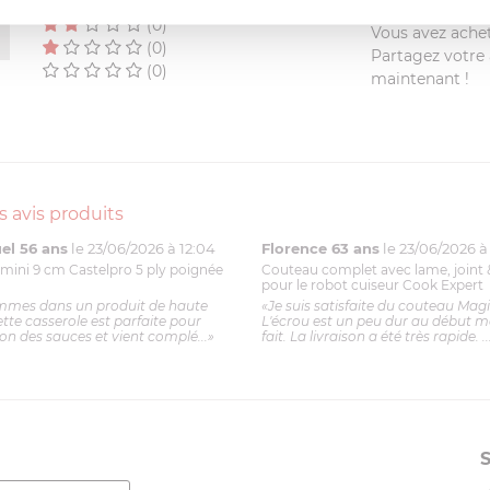
(0)
(0)
Vous avez achet
(0)
Partagez votre a
(0)
maintenant !
s avis produits
l 56 ans
le 23/06/2026 à 12:04
Florence 63 ans
le 23/06/2026 à 
mini 9 cm Castelpro 5 ply poignée
Couteau complet avec lame, joint 
pour le robot cuiseur Cook Expert
mmes dans un produit de haute
«Je suis satisfaite du couteau Mag
ette casserole est parfaite pour
L'écrou est un peu dur au début ma
ion des sauces et vient complé...»
fait. La livraison a été très rapide. ..