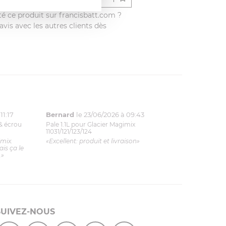
é ce produit sur francisbatt.com ?
vis avec les autres clients dès
11:17
Bernard
le 23/06/2026 à 09:43
& écrou
Pale 1.1L pour Glacier Magimix
11031/121/123/124
imix.
«Excellent: produit et livraison»
is ça le
.»
SUIVEZ-NOUS