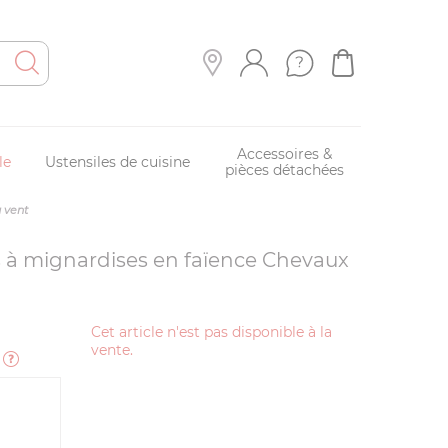
Accessoires &
le
Ustensiles de cuisine
pièces détachées
u vent
es à mignardises en faïence Chevaux
N
Cet article n'est pas disponible à la
vente.
e