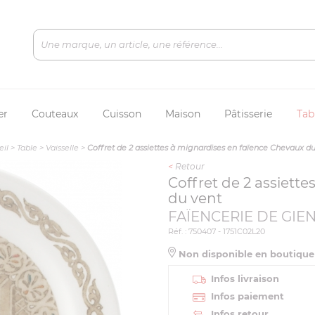
er
Couteaux
Cuisson
Maison
Pâtisserie
Tab
eil
>
Table
>
Vaisselle
>
Coffret de 2 assiettes à mignardises en faïence Chevaux d
<
Retour
Coffret de 2 assiett
du vent
FAÏENCERIE DE GIE
Réf. : 750407 - 1751C02L20
Non disponible en boutiqu
Infos livraison
Infos paiement
Infos retour