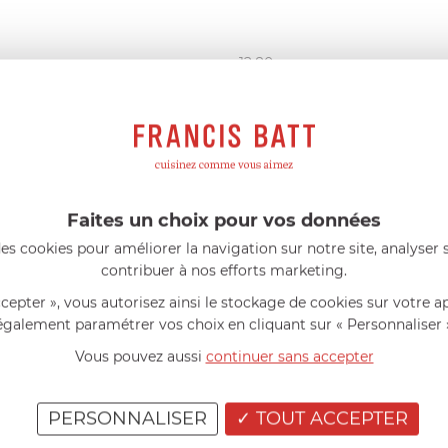
12,80
cm
224
g
marron
faïence
Oui
Faites un choix pour vos données
es cookies pour améliorer la navigation sur notre site, analyser s
contribuer à nos efforts marketing.
AIDE AU CHOIX
ccepter », vous autorisez ainsi le stockage de cookies sur votre a
également paramétrer vos choix en cliquant sur « Personnaliser 
AVIS CLIENT
Vous pouvez aussi
continuer sans accepter
RÉSUMÉ
(0)
PERSONNALISER
TOUT ACCEPTER
(0)