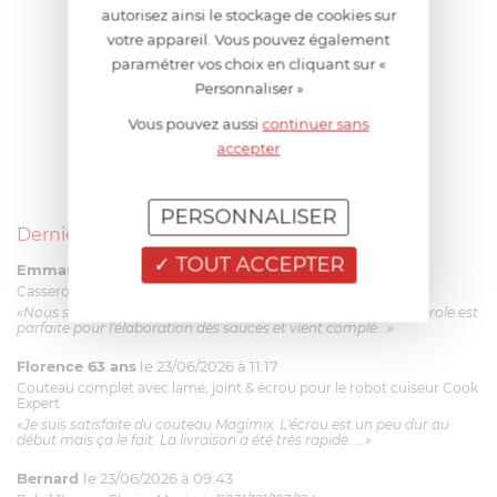
autorisez ainsi le stockage de cookies sur
votre appareil. Vous pouvez également
paramétrer vos choix en cliquant sur «
Personnaliser »
Vous pouvez aussi
continuer sans
accepter
PERSONNALISER
Derniers avis produits
TOUT ACCEPTER
Emmanuel 56 ans
le 23/06/2026 à 12:04
Casserole mini 9 cm Castelpro 5 ply poignée fixe
«Nous sommes dans un produit de haute qualité. Cette casserole est
parfaite pour l'élaboration des sauces et vient complé...»
Florence 63 ans
le 23/06/2026 à 11:17
Couteau complet avec lame, joint & écrou pour le robot cuiseur Cook
Expert
«Je suis satisfaite du couteau Magimix. L'écrou est un peu dur au
début mais ça le fait. La livraison a été très rapide. ...»
Bernard
le 23/06/2026 à 09:43