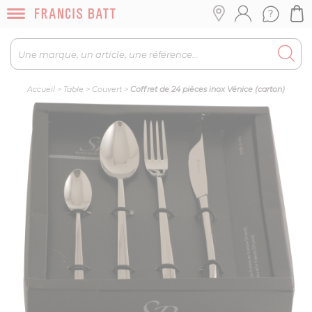
Accueil
>
Table
>
Couvert
>
Coffret de 24 pièces inox Vénice (carton)