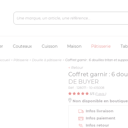
er
Couteaux
Cuisson
Maison
Pâtisserie
Tab
Accueil
>
Pâtisserie
>
Douille à pâtisserie
>
Coffret garnir : 6 douilles tritan et suppor
<
Retour
Coffret garnir : 6 dou
DE BUYER
Réf. : 128071 - 10-415008
5
/5 (
1
avis
)
Non disponible en boutiqu
Infos livraison
Infos paiement
Infos retour