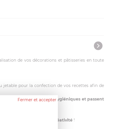
lisation de vos décorations et pâtisseries en toute
ou jetable pour la confection de vos recettes afin de
. Elles sont également très
hygiéniques et passent
Fermer et accepter
r,
y compris Le Tube.
permettre de
liberer votre créativité
!