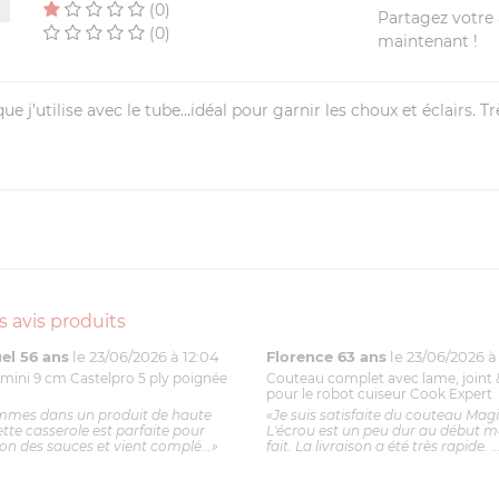
(0)
Partagez votre a
(0)
maintenant !
ue j’utilise avec le tube...idéal pour garnir les choux et éclairs. T
s avis produits
l 56 ans
le 23/06/2026 à 12:04
Florence 63 ans
le 23/06/2026 à 
mini 9 cm Castelpro 5 ply poignée
Couteau complet avec lame, joint 
pour le robot cuiseur Cook Expert
mmes dans un produit de haute
«Je suis satisfaite du couteau Mag
ette casserole est parfaite pour
L'écrou est un peu dur au début ma
ion des sauces et vient complé...»
fait. La livraison a été très rapide. ..