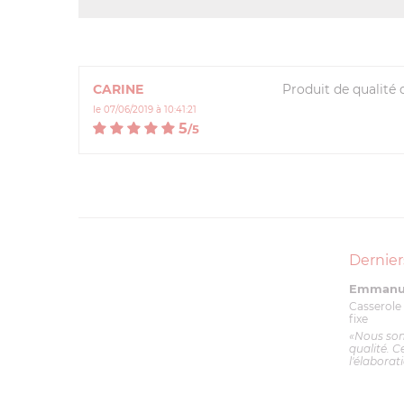
CARINE
Produit de qualité q
le 07/06/2019 à 10:41:21
5
/
5
Dernier
Emmanue
Casserole 
fixe
«Nous so
qualité. C
l'élaborat