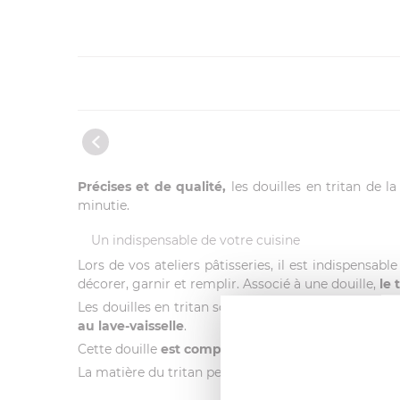
Précises et de qualité,
les douilles en tritan de 
minutie.
Un indispensable de votre cuisine
Lors de vos ateliers pâtisseries, il est indispensab
décorer, garnir et remplir. Associé à une douille,
le 
Les douilles en tritan sont pourvues
d'un corps lis
au lave-vaisselle
.
Cette douille
est compatible avec tous les types 
La matière du tritan permet à De Buyer de confect