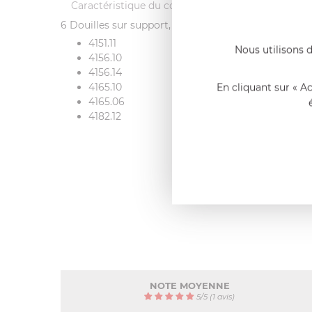
Caractéristique du coffret garnir
6 Douilles sur support, modèles:
4151.11
Nous utilisons d
4156.10
4156.14
En cliquant sur « A
4165.10
4165.06
4182.12
NOTE MOYENNE
5
/
5
(1 avis)