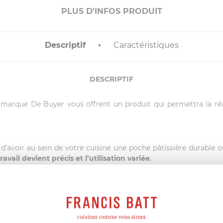
PLUS D'INFOS PRODUIT
Descriptif
Caractéristiques
DESCRIPTIF
la marque De Buyer vous offrent un produit qui permettra la réa
le d’avoir au sein de votre cuisine une poche pâtissière durable 
travail devient précis et l’utilisation variée
.
se
, c'est l'assurance d'un
travail soigné d’une précision unique
de poches pâtissières
durables ou jetables de la marque De Buye
ionner des
formes de douilles variées et originales
pour vous 