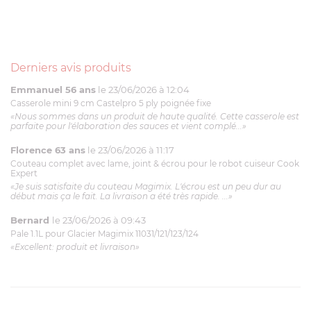
Derniers avis produits
Emmanuel 56 ans
le 23/06/2026 à 12:04
Casserole mini 9 cm Castelpro 5 ply poignée fixe
«Nous sommes dans un produit de haute qualité. Cette casserole est
parfaite pour l'élaboration des sauces et vient complé...»
Florence 63 ans
le 23/06/2026 à 11:17
Couteau complet avec lame, joint & écrou pour le robot cuiseur Cook
Expert
«Je suis satisfaite du couteau Magimix. L'écrou est un peu dur au
début mais ça le fait. La livraison a été très rapide. ...»
Bernard
le 23/06/2026 à 09:43
Pale 1.1L pour Glacier Magimix 11031/121/123/124
«Excellent: produit et livraison»