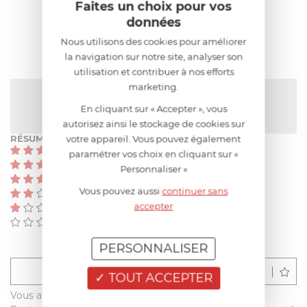
Faites un choix pour vos
données
AVIS CLIENT
Nous utilisons des cookies pour améliorer
la navigation sur notre site, analyser son
utilisation et contribuer à nos efforts
marketing.
NOTE MOYENNE
5
/
5
(1 avis)
En cliquant sur « Accepter », vous
autorisez ainsi le stockage de cookies sur
votre appareil. Vous pouvez également
RÉSUMÉ
(1)
paramétrer vos choix en cliquant sur «
(0)
Personnaliser »
(0)
Vous pouvez aussi
continuer sans
(0)
accepter
(0)
(0)
PERSONNALISER
Déposer un avis
TOUT ACCEPTER
Vous avez acheté ce produit sur francisbatt.com ?