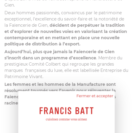
Gien.
Deux hommes passionnés, convaincus par le patrimoine
exceptionnel, l'excellence du savoir-faire et la notoriété de
la Faïencerie de Gien,
décident de perpétuer la tradition
et d’explorer de nouvelles voies en valorisant la création
contemporaine et en mettant en place une nouvelle
politique de distribution à l’export.
Aujourd’hui, plus que jamais la Faïencerie de Gien
s’inscrit dans un programme d’excellence
. Membre du
prestigieux Comité Colbert qui regroupe les grandes
marques françaises du luxe, elle est labellisée Entreprise du
Patrimoine Vivant.
Les femmes et les hommes de la Manufacture sont
résolument tournés vers l’avenir pour réinventer la
Fermer et accepter
Faïence fine de demain tout en s’appuyant sur ses
racines bicentenaires.
AIDE AU CHOIX