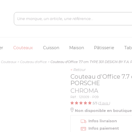
er
Couteaux
Cuisson
Maison
Pâtisserie
Tab
>
Couteaux
>
Couteau d'office
>
Couteau d'Office 7.7 cm TYPE 301 DESIGN BY F.A
<
Retour
Couteau d'Office 7.7
PORSCHE
CHROMA
Réf. : 121009 - P09
5
/5 (
3
avis
)
Non disponible en boutiqu
Infos livraison
Infos paiement