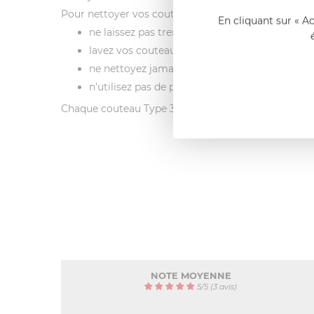
Pour nettoyer vos couteaux de cuisine dans les meil
En cliquant sur « A
ne laissez pas tremper vos lames pour éviter 
lavez vos couteaux à la main, à l'eau chaude 
ne nettoyez jamais vos couteaux au lave-vaissel
n’utilisez pas de produits chlorés qui détériore
Chaque couteau Type 301 de Chroma est livré dans 
NOTE MOYENNE
5
/
5
(3 avis)