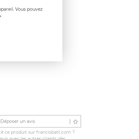
ppareil. Vous pouvez
»
es ustensiles de cuisine,
Déposer un avis
é ce produit sur francisbatt.com ?
vis avec les autres clients dès