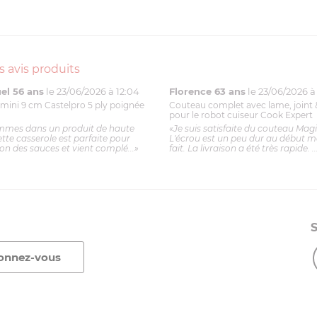
s avis produits
l 56 ans
le 23/06/2026 à 12:04
Florence 63 ans
le 23/06/2026 à 
mini 9 cm Castelpro 5 ply poignée
Couteau complet avec lame, joint 
pour le robot cuiseur Cook Expert
mmes dans un produit de haute
«Je suis satisfaite du couteau Mag
ette casserole est parfaite pour
L'écrou est un peu dur au début ma
ion des sauces et vient complé...»
fait. La livraison a été très rapide. ..