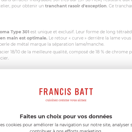
telier, pour obtenir un
tranchant rasoir d'exception
. Ce trancha
oma Type 301
est unique et exclusif. Leur forme de long tétraèd
 en main est optimale.
Le retour « curve » derrière la lame vou
e perle de métal marque la séparation lame/manche.
acier 18/10 de la meilleure qualité, composé de 18 % de chrome p
cier.
futage rasoir d'une précision chirugicale. Il est indispensable de l
e la maison Chroma :
H11
,
P11
,
TD1/3
,
ST1000
,
P35
ou la
Kasumi K1
es (marbre, pierre, verre, ardoise, céramique), qui risqueraient d’
ement tranchants et doivent être conservés hors de portée des
vous recommandons d’utiliser un
bloc à couteaux
, une
barre mag
 à votre couteau
pour le transporter ou le ranger en toute sécuri
Faites un choix pour vos données
me et le manche sont forgés dans une seule pièce de métal et le
es cookies pour améliorer la navigation sur notre site, analyser s
contribuer à nos efforts marketing.