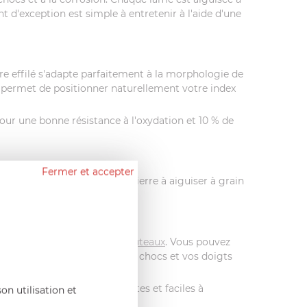
nt d'exception est simple à entretenir à l'aide d'une
re effilé s'adapte parfaitement à la morphologie de
s permet de positionner naturellement votre index
our une bonne résistance à l'oxydation et 10 % de
Fermer et accepter
'entretenir en utilisant une pierre à aiguiser à grain
1
.
altérer le fil de vos lames
 enfants.
nétique
ou une
trousse à couteaux
. Vous pouvez
té, en protégeant la lame des chocs et vos doigts
s couteaux sont très robustes et faciles à
on utilisation et