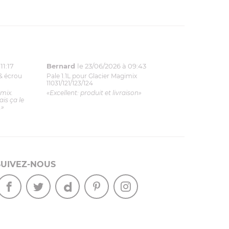
11:17
Bernard
le 23/06/2026 à 09:43
& écrou
Pale 1.1L pour Glacier Magimix
11031/121/123/124
imix.
«Excellent: produit et livraison»
is ça le
.»
SUIVEZ-NOUS