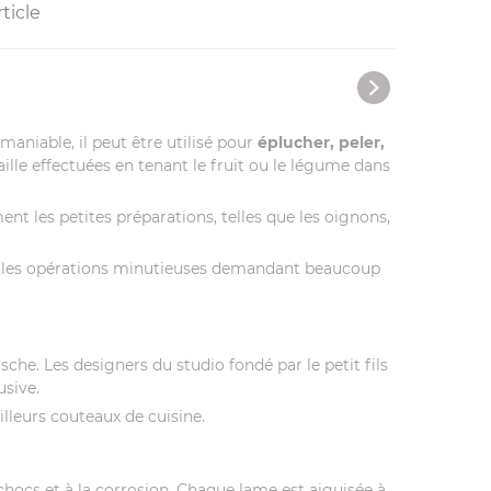
ticle
niable, il peut être utilisé pour
éplucher, peler,
taille effectuées en tenant le fruit ou le légume dans
t les petites préparations, telles que les oignons,
tes les opérations minutieuses demandant beaucoup
che. Les designers du studio fondé par le petit fils
usive.
lleurs couteaux de cuisine.
chocs et à la corrosion. Chaque lame est aiguisée à