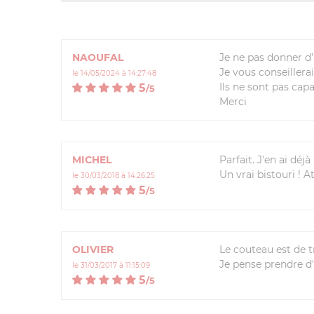
NAOUFAL
Je ne pas donner d’
Je vous conseillera
le 14/05/2024 à 14:27:48
Ils ne sont pas cap
5
/
5
Merci
MICHEL
Parfait. J'en ai déj
Un vrai bistouri ! 
le 30/03/2018 à 14:26:25
5
/
5
OLIVIER
Le couteau est de t
Je pense prendre d'
le 31/03/2017 à 11:15:09
5
/
5