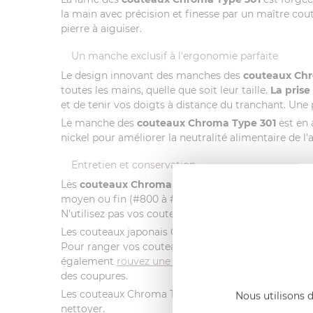
la main avec précision et finesse par un maître cou
pierre à aiguiser.
Un manche exclusif à l'ergonomie parfaite
Le design innovant des manches des
couteaux Chr
toutes les mains, quelle que soit leur taille.
La prise
et de tenir vos doigts à distance du tranchant. Un
Le manche des
couteaux Chroma Type 301
est en 
nickel pour améliorer la neutralité alimentaire de l'a
Entretien et conservation
Les
couteaux Chroma Type 301
bénéficient d'un af
moyen ou fin (#800 à #3000), comme les pierres d
N’utilisez pas vos couteaux sur des surfaces trop dur
Les couteaux japonais Chroma Type 301 sont extrêm
Pour ranger vos couteaux en toute sécurité, nous 
également
rouvez une protection de lame adaptée
des coupures.
Les couteaux Chroma Type 301 sont monoblocs. La la
Nous utilisons d
nettoyer.