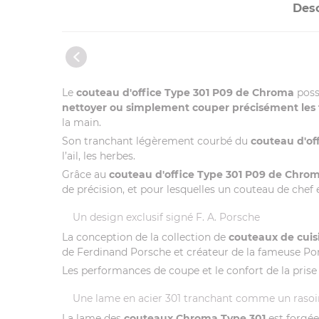
Desc
Le
couteau d'office Type 301 P09 de Chroma
poss
nettoyer ou simplement couper précisément les f
la main.
Son tranchant légèrement courbé du
couteau d'of
l’ail, les herbes.
Grâce au
couteau d'office Type 301 P09 de Chro
de précision, et pour lesquelles un couteau de chef
Un design exclusif signé F. A. Porsche
La conception de la collection de
couteaux de cuis
de Ferdinand Porsche et créateur de la fameuse Por
Les performances de coupe et le confort de la prise
Une lame en acier 301 tranchant comme un rasoi
La lame des
couteaux Chroma Type 301
est forgée