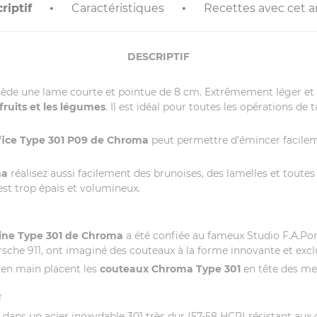
riptif
Caractéristiques
Recettes avec cet ar
DESCRIPTIF
ède une lame courte et pointue de 8 cm. Extrêmement léger et ma
ruits et les légumes
. Il est idéal pour toutes les opérations de 
fice Type 301 P09 de Chroma
peut permettre d’émincer facilemen
ma
réalisez aussi facilement des brunoises, des lamelles et tou
 est trop épais et volumineux.
ine Type 301 de Chroma
a été confiée au fameux Studio F.A.Pors
sche 911, ont imaginé des couteaux à la forme innovante et excl
 en main placent les
couteaux Chroma Type 301
en tête des mei
r
 dans un acier inoxydable 301 très dur (57-58 HCR) résistant aux 