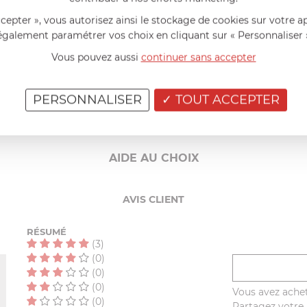
leures conditions :
ccepter », vous autorisez ainsi le stockage de cookies sur votre a
toute risque de corrosion
également paramétrer vos choix en cliquant sur « Personnaliser 
et essuyer-les immédiatement,
Vous pouvez aussi
continuer sans accepter
le afin d’éviter les détergents agressifs ou les chocs avec d’autr
nt l'acier de la lame,
PERSONNALISER
TOUT ACCEPTER
une boite magnifique capitonnée de mousse protectrice.
AIDE AU CHOIX
AVIS CLIENT
RÉSUMÉ
(3)
(0)
(0)
(0)
Vous avez achet
(0)
Partagez votre a