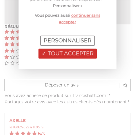
Personnaliser »
NOTE MOYENNE
5
/
5
(2 avis)
Vous pouvez aussi
continuer sans
accepter
RÉSUMÉ
(2)
(0)
PERSONNALISER
(0)
(0)
TOUT ACCEPTER
(0)
(0)
Déposer un avis
Vous avez acheté ce produit sur francisbatt.com ?
Partagez votre avis avec les autres clients dès maintenant !
AXELLE
le 16/02/2022 à 11:05:19
5
/
5