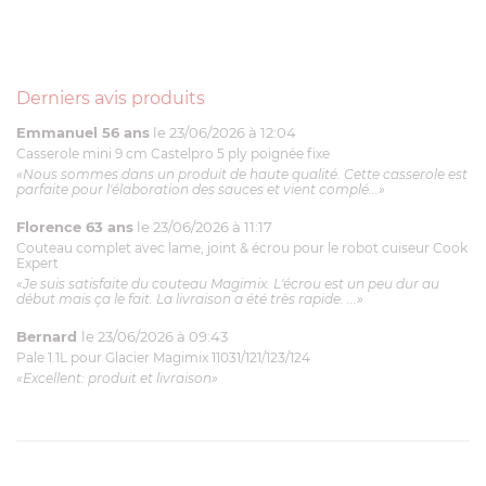
Derniers avis produits
Emmanuel 56 ans
le 23/06/2026 à 12:04
Casserole mini 9 cm Castelpro 5 ply poignée fixe
«Nous sommes dans un produit de haute qualité. Cette casserole est
parfaite pour l'élaboration des sauces et vient complé...»
Florence 63 ans
le 23/06/2026 à 11:17
Couteau complet avec lame, joint & écrou pour le robot cuiseur Cook
Expert
«Je suis satisfaite du couteau Magimix. L'écrou est un peu dur au
début mais ça le fait. La livraison a été très rapide. ...»
Bernard
le 23/06/2026 à 09:43
Pale 1.1L pour Glacier Magimix 11031/121/123/124
«Excellent: produit et livraison»