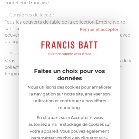
coutellerie française.
Consignes de lavage
Tous les couverts de table de la collection Empire ivoire
sont compatibles avec un lavage au lave-vaisselle. Ils
Fermer et accepter
peuvent également se laver à la main, à l'eau chaude avec
du liquide vaisselle.
A découvrir également
Vous trouverez sur FrancisBatt.com tous les couverts de la
collection Empire ivoire et l'intégralité de la collection
Faites un choix pour vos
Empire noir.
données
Nous utilisons des cookies pour améliorer
la navigation sur notre site, analyser son
AIDE AU CHOIX
utilisation et contribuer à nos efforts
marketing.
AVIS CLIENT
En cliquant sur « Accepter », vous
autorisez ainsi le stockage de cookies sur
votre appareil. Vous pouvez également
paramétrer vos choix en cliquant sur «