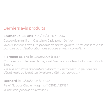
Derniers avis produits
Emmanuel 56 ans
le 23/06/2026 à 12:04
Casserole mini 9 cm Castelpro 5 ply poignée fixe
«Nous sommes dans un produit de haute qualité. Cette casserole est
parfaite pour l'élaboration des sauces et vient complé...»
Florence 63 ans
le 23/06/2026 à 11:17
Couteau complet avec lame, joint & écrou pour le robot cuiseur Cook
Expert
«Je suis satisfaite du couteau Magimix. L'écrou est un peu dur au
début mais ça le fait. La livraison a été très rapide. ...»
Bernard
le 23/06/2026 à 09:43
Pale 1.1L pour Glacier Magimix 11031/121/123/124
«Excellent: produit et livraison»