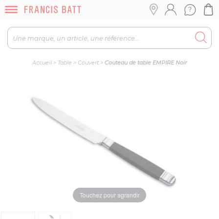
Accueil
>
Table
>
Couvert
>
Couteau de table EMPIRE Noir
Touchez pour agrandir