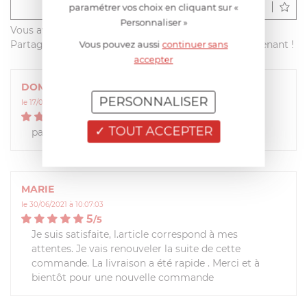
Déposer un avis
paramétrer vos choix en cliquant sur «
Personnaliser »
Vous avez acheté ce produit sur francisbatt.com ?
Partagez votre avis avec les autres clients dès maintenant !
Vous pouvez aussi
continuer sans
accepter
DOMINIQUE
PERSONNALISER
le 17/06/2025 à 15:08:50
5
/
5
TOUT ACCEPTER
parfait
MARIE
le 30/06/2021 à 10:07:03
5
/
5
Je suis satisfaite, l.article correspond à mes
attentes. Je vais renouveler la suite de cette
commande. La livraison a été rapide . Merci et à
bientôt pour une nouvelle commande