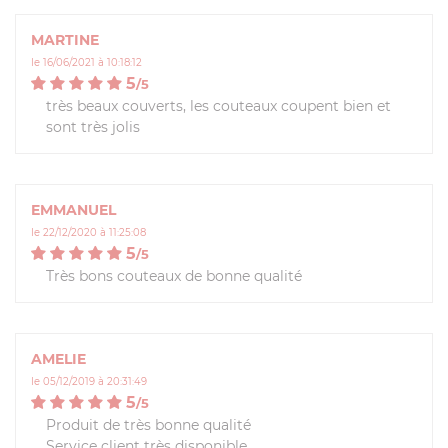
MARTINE
le 16/06/2021 à 10:18:12
5
/
5
très beaux couverts, les couteaux coupent bien et
sont très jolis
EMMANUEL
le 22/12/2020 à 11:25:08
5
/
5
Très bons couteaux de bonne qualité
AMELIE
le 05/12/2019 à 20:31:49
5
/
5
Produit de très bonne qualité
Service client très disponible