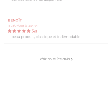
BENOÎT
le 08/07/2015 à 13:54:44
5
/
5
beau produit, classique et indémodable
Voir tous les avis