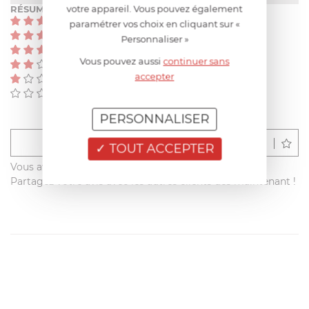
votre appareil. Vous pouvez également
RÉSUMÉ
(0)
paramétrer vos choix en cliquant sur «
(0)
Personnaliser »
(0)
Vous pouvez aussi
continuer sans
(0)
accepter
(0)
(0)
PERSONNALISER
Déposer un avis
TOUT ACCEPTER
Vous avez acheté ce produit sur francisbatt.com ?
Partagez votre avis avec les autres clients dès maintenant !