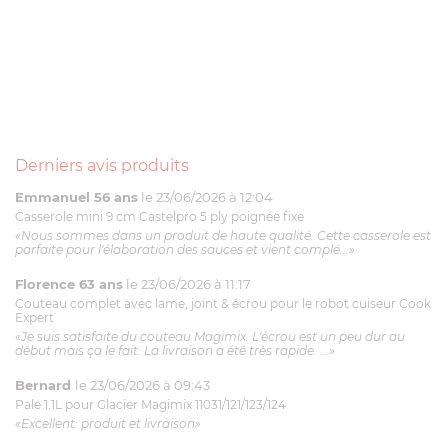
Derniers avis produits
Emmanuel 56 ans
le 23/06/2026 à 12:04
Casserole mini 9 cm Castelpro 5 ply poignée fixe
«Nous sommes dans un produit de haute qualité. Cette casserole est
parfaite pour l'élaboration des sauces et vient complé...»
Florence 63 ans
le 23/06/2026 à 11:17
Couteau complet avec lame, joint & écrou pour le robot cuiseur Cook
Expert
«Je suis satisfaite du couteau Magimix. L'écrou est un peu dur au
début mais ça le fait. La livraison a été très rapide. ...»
Bernard
le 23/06/2026 à 09:43
Pale 1.1L pour Glacier Magimix 11031/121/123/124
«Excellent: produit et livraison»